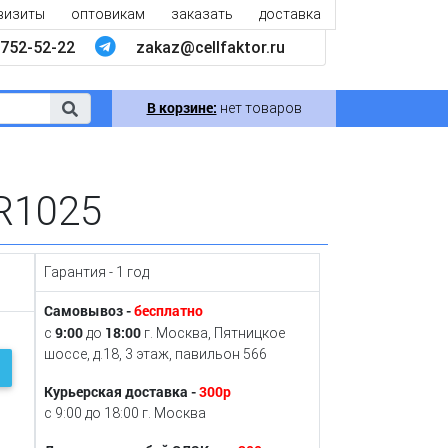
визиты
оптовикам
заказать
доставка
752-52-22
zakaz@cellfaktor.ru
В корзине:
нет товаров
R1025
Гарантия - 1 год
Самовывоз -
бесплатно
9:00
18:00
с
до
г. Москва, Пятницкое
шоссе, д.18, 3 этаж, павильон 566
Курьерская доставка -
300р
с 9:00 до 18:00 г. Москва