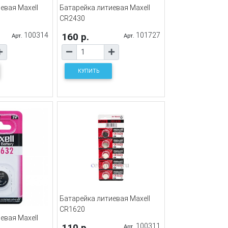
евая Maxell
Батарейка литиевая Maxell
CR2430
100314
160 р.
101727
Арт.
Арт.
КУПИТЬ
Батарейка литиевая Maxell
CR1620
евая Maxell
110 р.
100311
Арт.