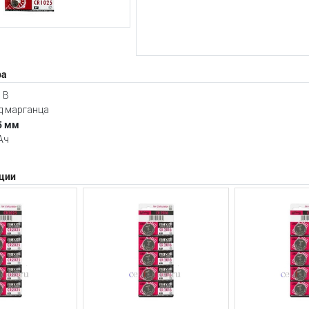
ра
 В
д марганца
5 мм
Aч
ции