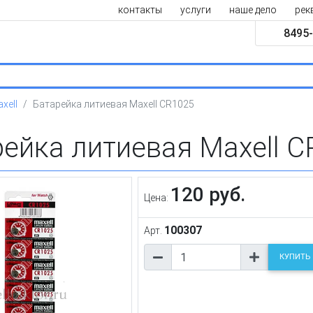
контакты
услуги
наше дело
рек
8495-
xell
Батарейка литиевая Maxell CR1025
ейка литиевая Maxell C
120 руб.
Цена:
100307
Арт.
КУПИТЬ