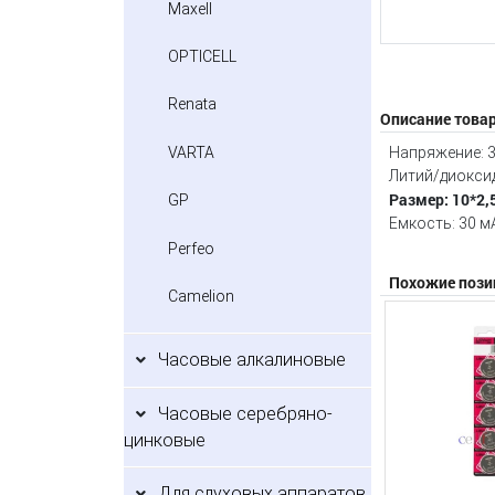
Maxell
OPTICELL
Renata
Описание това
VARTA
Напряжение: 3
Литий/диокси
Размер: 10*2,
GP
Емкость: 30 м
Perfeo
Похожие пози
Camelion
Часовые алкалиновые
Часовые серебряно-
цинковые
Для слуховых аппаратов