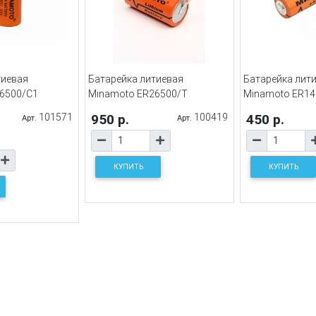
тиевая
Батарейка литиевая
Батарейка лит
6500/C1
Minamoto ER26500/T
Minamoto ER14
101571
950 р.
100419
450 р.
Арт.
Арт.
КУПИТЬ
КУПИТЬ