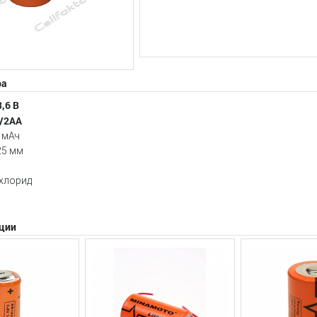
ра
,6 В
1/2АА
 мАч
25 мм
 хлорид
ции