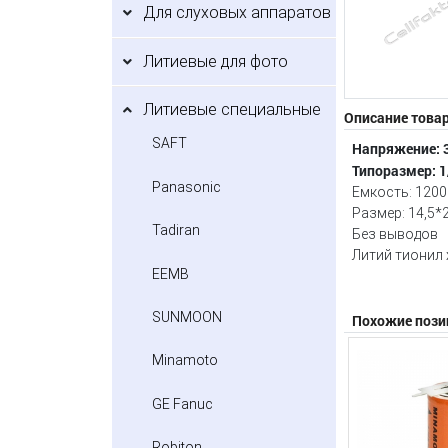
Для слуховых аппаратов
Литиевые для фото
Литиевые специальные
Описание това
SAFT
Напряжение: 3
Типоразмер: 
Panasonic
Емкость: 1200
Размер: 14,5*
Tadiran
Без выводов
Литий тионил
EEMB
SUNMOON
Похожие пози
Minamoto
GE Fanuc
Robiton