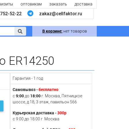
визиты
оптовикам
заказать
доставка
752-52-22
zakaz@cellfaktor.ru
В корзине:
нет товаров
o ER14250
Гарантия - 1 год
Самовывоз -
бесплатно
9:00
18:00
с
до
г. Москва, Пятницкое
шоссе, д.18, 3 этаж, павильон 566
Курьерская доставка -
300р
с 9:00 до 18:00 г. Москва