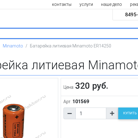
контакты
услуги
наше дело
рек
8495-
Minamoto
Батарейка литиевая Minamoto ER14250
рейка литиевая Minamot
320 руб.
Цена:
101569
Арт.
КУПИТЬ