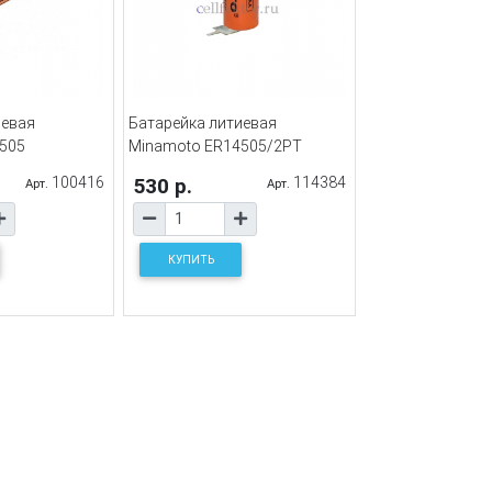
иевая
Батарейка литиевая
505
Minamoto ER14505/2PT
100416
530 р.
114384
Арт.
Арт.
КУПИТЬ