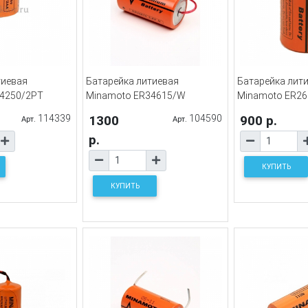
тиевая
Батарейка литиевая
Батарейка лит
4250/2PT
Minamoto ER34615/W
Minamoto ER26
114339
1300
104590
900 р.
Арт.
Арт.
р.
КУПИТЬ
КУПИТЬ