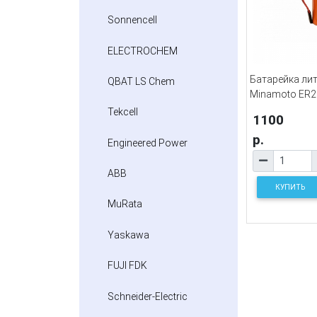
Sonnencell
ELECTROCHEM
Батарейка ли
QBAT LS Chem
Minamoto ER2
Tekcell
1100
р.
Engineered Power
ABB
КУПИТЬ
MuRata
Yaskawa
FUJI FDK
Schneider-Electric