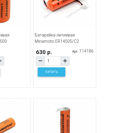
иевая
Батарейка литиевая
500
Minamoto ER14505/C2
630 р.
114186
Арт.
КУПИТЬ