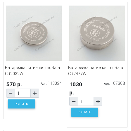
Батарейка литиевая muRata
Батарейка литиевая muRata
CR2032W
CR2477W
570 р.
113024
1030
107308
Арт.
Арт.
р.
КУПИТЬ
КУПИТЬ