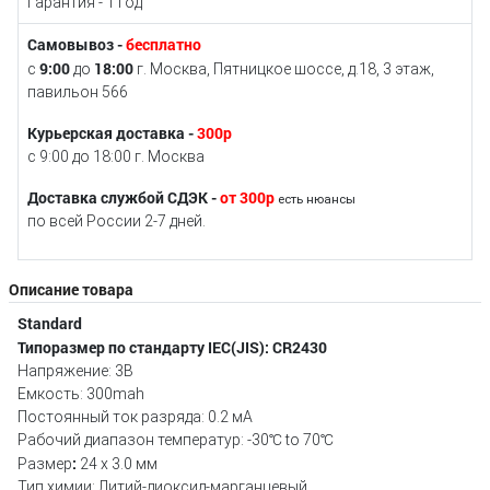
Гарантия - 1 год
Самовывоз -
бесплатно
9:00
18:00
с
до
г. Москва, Пятницкое шоссе, д.18, 3 этаж,
павильон 566
Курьерская доставка -
300р
с 9:00 до 18:00 г. Москва
Доставка службой СДЭК -
от 300р
есть нюансы
по всей России 2-7 дней.
Описание товара
Standard
Типоразмер по стандарту IEC(JIS): CR2430
Напряжение: 3В
Емкость: 300mah
Постоянный ток разряда: 0.2 мА
Рабочий диапазон температур: -30℃ to 70℃
:
Размер
24 x 3.0 мм
Тип химии: Литий-диоксид-марганцевый