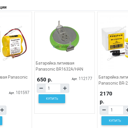
ции
Батарейка литиевая
Panasonic BR1632A/HAN
евая Panasonic
Батарейка лит
650 р.
112177
Арт.
Panasonic BR-
101597
2170
Арт.
КУПИТЬ
р.
КУПИТЬ