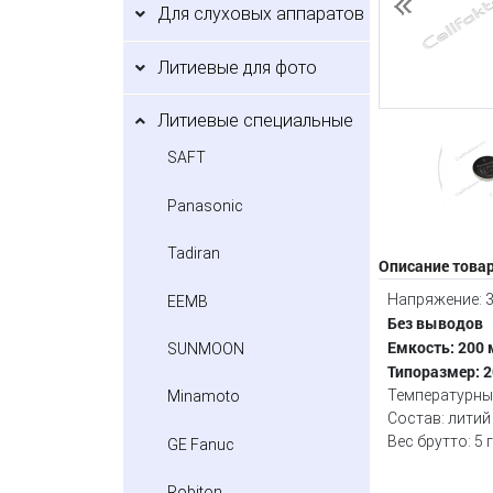
Для слуховых аппаратов
Предыдущий
Литиевые для фото
Литиевые специальные
SAFT
Panasonic
Tadiran
Описание това
Напряжение: 3
EEMB
Без выводов
Емкость: 200
SUNMOON
Типоразмер: 2
Температурный
Minamoto
Состав: литий
Вес брутто: 5 
GE Fanuc
Robiton