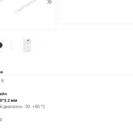
Следующий
ра
 В
 мАч
0*3.2 мм
 диапазон: -30...+80 °C
гр