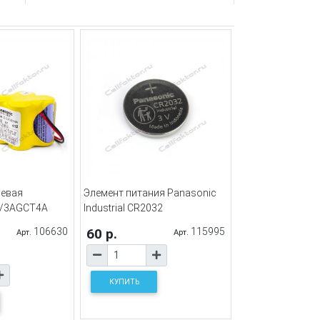
иевая
Элемент питания Panasonic
2/3AGCT4A
Industrial CR2032
106630
60 р.
115995
Арт.
Арт.
КУПИТЬ