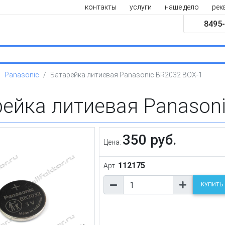
контакты
услуги
наше дело
рек
8495-
Panasonic
Батарейка литиевая Panasonic BR2032 BOX-1
ейка литиевая Panason
350 руб.
Цена:
112175
Арт.
КУПИТЬ