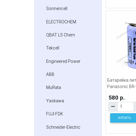
Sonnencell
ELECTROCHEM
QBAT LS Chem
Tekcell
Engineered Power
ABB
Батарейка ли
Panasonic BR
MuRata
580 р.
Yaskawa
FUJI FDK
КУПИТЬ
Schneider-Electric