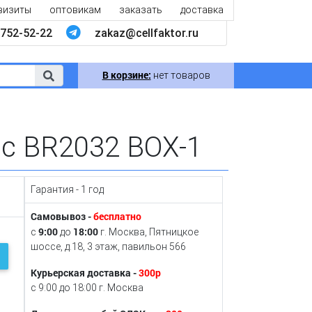
визиты
оптовикам
заказать
доставка
752-52-22
zakaz@cellfaktor.ru
В корзине:
нет товаров
ic BR2032 BOX-1
Гарантия - 1 год
Самовывоз -
бесплатно
9:00
18:00
с
до
г. Москва, Пятницкое
шоссе, д.18, 3 этаж, павильон 566
Курьерская доставка -
300р
с 9:00 до 18:00 г. Москва