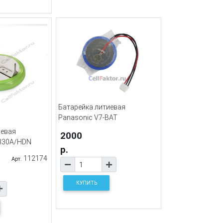
Батарейка литиевая
Panasonic V7-BAT
иевая
2000
330A/HDN
р.
112174
Арт.
КУПИТЬ