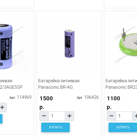
тиевая
Батарейка литиевая
Батарейка лит
-2/3AGE5SP
Panasonic BR-AG
Panasonic BR2
114969
1500
106426
1100
Арт.
Арт.
р.
р.
КУПИТЬ
КУПИТЬ