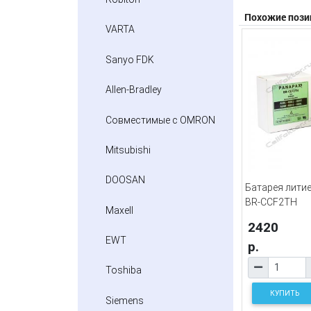
Похожие пози
VARTA
Sanyo FDK
Allen-Bradley
Совместимые с OMRON
Mitsubishi
DOOSAN
Батарея лити
BR-CCF2TH
Maxell
2420
EWT
р.
Toshiba
КУПИТЬ
Siemens