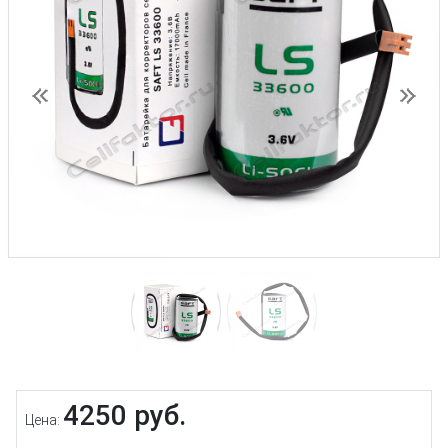
Предыдущий
След
4250 руб.
Цена: