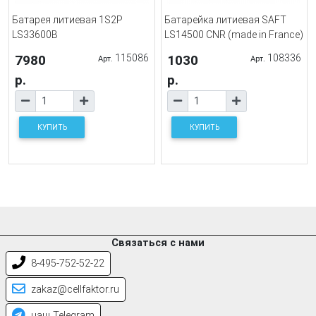
Батарея литиевая 1S2P
Батарейка литиевая SAFT
LS33600B
LS14500 CNR (made in France)
7980
115086
1030
108336
Арт.
Арт.
р.
р.
КУПИТЬ
КУПИТЬ
Связаться с нами
8-495-752-52-22
zakaz@cellfaktor.ru
наш Telegram