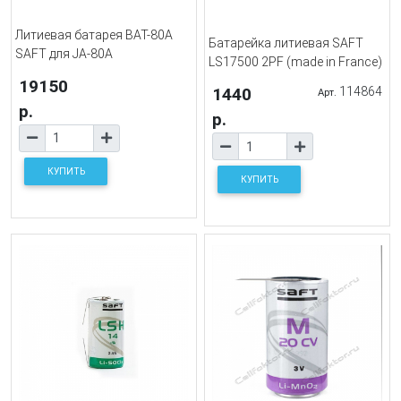
Литиевая батарея BAT-80A
Батарейка литиевая SAFT
SAFT для JA-80A
LS17500 2PF (made in France)
19150
1440
114864
Арт.
р.
р.
КУПИТЬ
КУПИТЬ