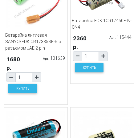
Батарейка FDK 1CR17450E-N-
CN4
Батарейка литиевая
2360
115444
Арт.
SANYO/FDK CR17335SE-R с
р.
разъемом JAE 2-pin
1680
101639
Арт.
р.
КУПИТЬ
КУПИТЬ