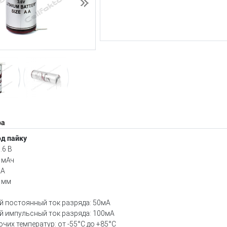
Следующий
ра
од пайку
.6 В
 мАч
AA
 мм
 постоянный ток разряда: 50мА
 импульсный ток разряда: 100мА
чих температур: от -55°С до +85°С