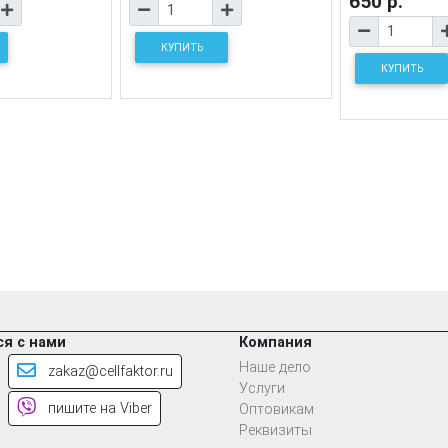
650 р.
КУПИТЬ
КУПИТЬ
я с нами
Компания
Наше дело
zakaz@cellfaktor.ru
Услуги
пишите на Viber
Оптовикам
Реквизиты