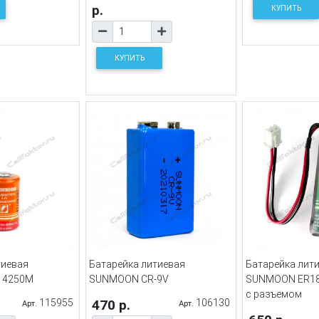
р.
КУПИТЬ
КУПИТЬ
тиевая
Батарейка литиевая
Батарейка лит
14250M
SUNMOON CR-9V
SUNMOON ER18
с разъемом
115955
470 р.
106130
Арт.
Арт.