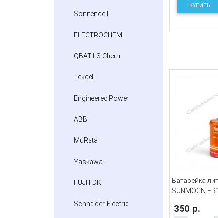
КУПИТЬ
Sonnencell
ELECTROCHEM
QBAT LS Chem
Tekcell
Engineered Power
ABB
MuRata
Yaskawa
Батарейка ли
FUJI FDK
SUNMOON ER
Schneider-Electric
350 р.