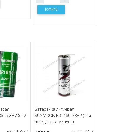
КУПИТЬ
иевая
Батарейка литиевая
505-XH2 3.6V
SUNMOON ER14505/3FP (три
ноги, две на минусе)
116277
116536
Арт.
Арт.