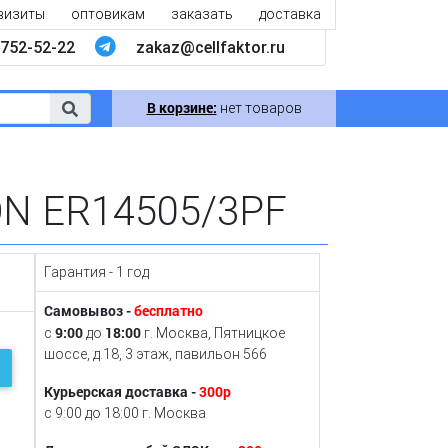
визиты
оптовикам
заказать
доставка
752-52-22
zakaz@cellfaktor.ru
В корзине:
нет товаров
N ER14505/3PF
Гарантия - 1 год
Самовывоз -
бесплатно
9:00
18:00
с
до
г. Москва, Пятницкое
шоссе, д.18, 3 этаж, павильон 566
Курьерская доставка -
300р
с 9:00 до 18:00 г. Москва