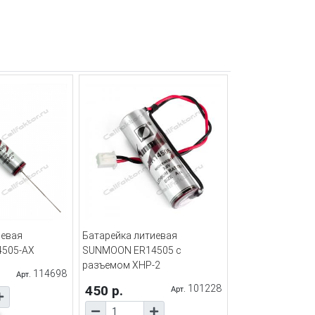
иевая
Батарейка литиевая
505-AX
SUNMOON ER14505 с
разъемом XHP-2
114698
Арт.
450 р.
101228
Арт.