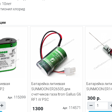
: 10лет
 тионил хлорид
ции
тиевая
Батарейка литиевая
Батарейка лит
P2
SUNMOON ER26505 для
SUNMOON ER14
счетчиков газа Itron Gallus G6
115099
300 р.
Арт.
RF1 iV PSC
1300
114571
Арт.