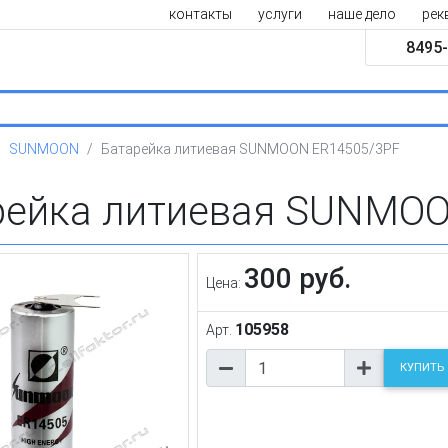
контакты
услуги
наше дело
рек
8495-
SUNMOON
Батарейка литиевая SUNMOON ER14505/3PF
рейка литиевая SUNMOO
300 руб.
Цена:
105958
Арт.
КУПИТЬ