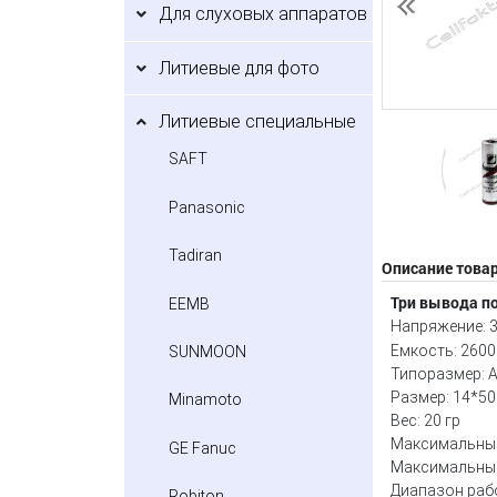
Для слуховых аппаратов
Предыдущий
Литиевые для фото
Литиевые специальные
SAFT
Panasonic
Tadiran
Описание това
Три вывода п
EEMB
Напряжение: 3
Емкость: 2600
SUNMOON
Типоразмер: 
Размер: 14*50
Minamoto
Вес: 20 гр
Максимальный
GE Fanuc
Максимальный
Диапазон рабо
Robiton