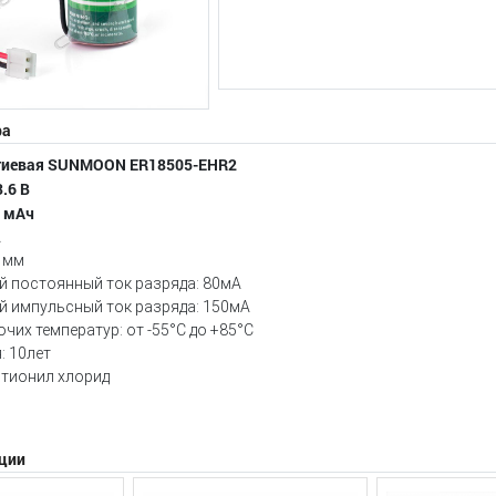
ра
итиевая SUNMOON ER18505-EHR2
.6 В
0 мАч
A
 мм
 постоянный ток разряда: 80мА
 импульсный ток разряда: 150мА
чих температур: от -55°С до +85°С
: 10лет
 тионил хлорид
ции