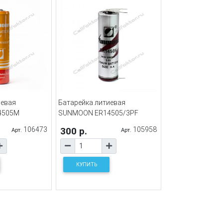
иевая
Батарейка литиевая
4505M
SUNMOON ER14505/3PF
106473
300 р.
105958
Арт.
Арт.
КУПИТЬ