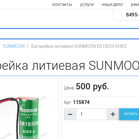
контакты
услуги
наше дело
рек
8495-
SUNMOON
Батарейка литиевая SUNMOON ER18505-EHR2
рейка литиевая SUNMO
500 руб.
Цена:
115874
Арт.
КУПИТЬ