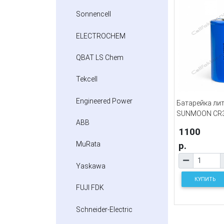
Sonnencell
ELECTROCHEM
QBAT LS Chem
Tekcell
Engineered Power
Батарейка ли
SUNMOON CR3
ABB
1100
р.
MuRata
Yaskawa
КУПИТЬ
FUJI FDK
Schneider-Electric