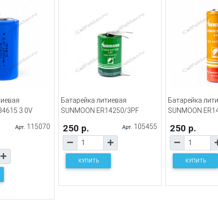
тиевая
Батарейка литиевая
Батарейка лит
4615 3.0V
SUNMOON ER14250/3PF
SUNMOON ER1
115070
250 р.
105455
250 р.
Арт.
Арт.
КУПИТЬ
КУПИТЬ