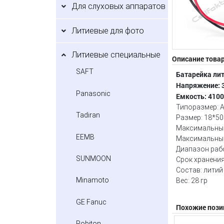
Для слуховых аппаратов
Литиевые для фото
Литиевые специальные
Описание това
SAFT
Батарейка л
Напряжение: 3
Panasonic
Емкость: 410
Типоразмер: 
Tadiran
Размер: 18*50
Максимальный
EEMB
Максимальный
Диапазон рабо
SUNMOON
Срок хранения
Состав: литий
Minamoto
Вес: 28 гр
GE Fanuc
Похожие пози
Robiton