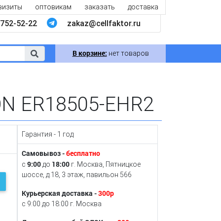
визиты
оптовикам
заказать
доставка
752-52-22
zakaz@cellfaktor.ru
В корзине:
нет товаров
ON ER18505-EHR2
Гарантия - 1 год
Самовывоз -
бесплатно
9:00
18:00
с
до
г. Москва, Пятницкое
шоссе, д.18, 3 этаж, павильон 566
Курьерская доставка -
300р
с 9:00 до 18:00 г. Москва