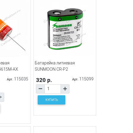
иевая
Батарейка литиевая
4615M-AX
SUNMOON CR-P2
115035
320 р.
115099
Арт.
Арт.
КУПИТЬ