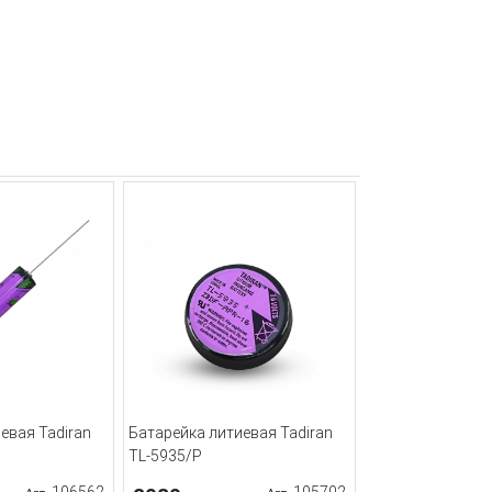
евая Tadiran
Батарейка литиевая Tadiran
TL-5935/P
106562
105702