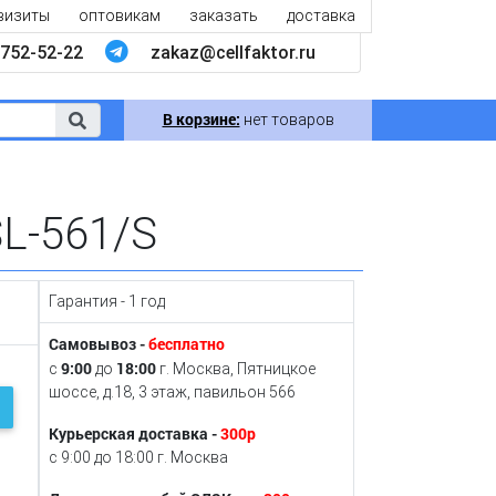
визиты
оптовикам
заказать
доставка
752-52-22
zakaz@cellfaktor.ru
В корзине:
нет товаров
SL-561/S
Гарантия - 1 год
Самовывоз -
бесплатно
9:00
18:00
с
до
г. Москва, Пятницкое
шоссе, д.18, 3 этаж, павильон 566
Курьерская доставка -
300р
с 9:00 до 18:00 г. Москва