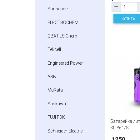
Sonnencell
КУПИТЬ
ELECTROCHEM
QBAT LS Chem
Tekcell
Engineered Power
ABB
MuRata
Yaskawa
FUJI FDK
Батарейка лит
SL-861/S
Schneider-Electric
1250