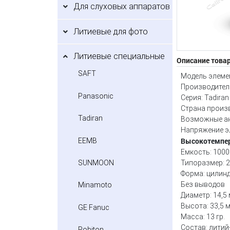
Для слуховых аппаратов
Литиевые для фото
Литиевые специальные
Описание това
SAFT
Модель элемен
Производитель
Panasonic
Серия: Tadiran
Страна произ
Tadiran
Возможные ан
Напряжение эл
Высокотемпер
EEMB
Емкость: 1000
Типоразмер: 
SUNMOON
Форма: цилин
Без выводов
Minamoto
Диаметр: 14,5
Высота: 33,5 
GE Fanuc
Масса: 13 гр.
Состав: литий
Robiton