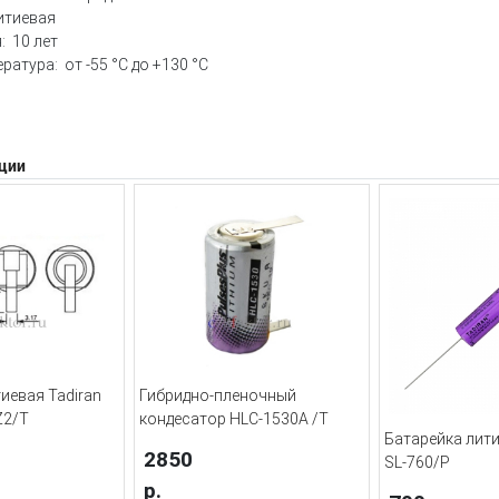
итиевая
: 10 лет
ратура: от -55 °С до +130 °С
ции
иевая Tadiran
Гибридно-пленочный
Z2/T
кондесатор HLC-1530A /T
Батарейка лити
2850
SL-760/P
р.