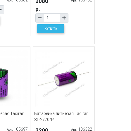
2080
Арт.
Арт.
р.
КУПИТЬ
евая Tadiran
Батарейка литиевая Tadiran
SL-2770/P
105697
3200
106322
Арт.
Арт.