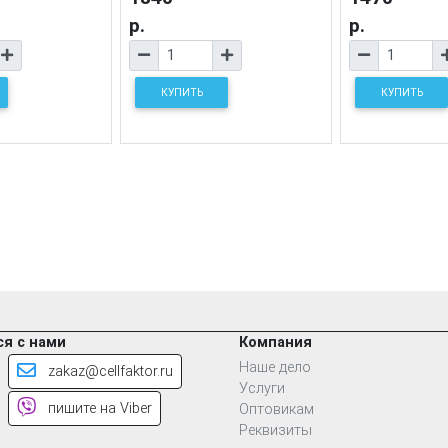
р.
р.
КУПИТЬ
КУПИТЬ
я с нами
Компания
Наше дело
zakaz@cellfaktor.ru
Услуги
пишите на Viber
Оптовикам
Реквизиты