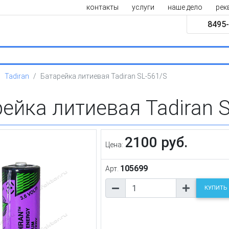
контакты
услуги
наше дело
рек
8495-
Tadiran
Батарейка литиевая Tadiran SL-561/S
ейка литиевая Tadiran 
2100 руб.
Цена:
105699
Арт.
КУПИТЬ