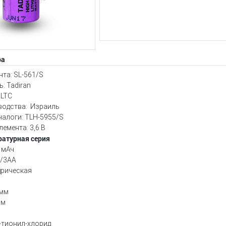
ра
та: SL-561/S
: Tadiran
 LTC
водства: Израиль
алоги: TLH-5955/S
емента: 3,6 В
атурная серия
 мАч
2/3АА
дрическая
 мм
мм
-тионил-хлорид