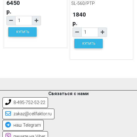
6450
SL-560/PTP
р.
1840
р.
КУПИТЬ
КУПИТЬ
Связаться с нами
8-495-752-52-22
zakaz@cellfaktor.ru
наш Telegram
пишите на Viber