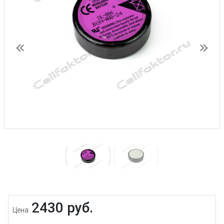
Предыдущий
След
2430 руб.
Цена: