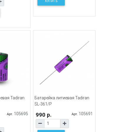
КУПИТЬ
евая Tadiran
Батарейка литиевая Tadiran
SL-361/P
105695
990 р.
105691
Арт.
Арт.