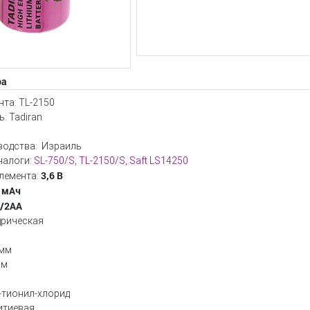
ра
та: TL-2150
: Tadiran
водства: Израиль
налоги:
SL-750/S, TL-2150/S, Saft LS14250
3,6 В
лемента:
 мАч
/2АА
дрическая
 мм
мм
-тионил-хлорид
итиевая