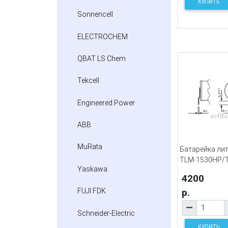
КУПИТЬ
Sonnencell
ELECTROCHEM
QBAT LS Chem
Tekcell
Engineered Power
ABB
MuRata
Батарейка лит
TLM-1530HP/
Yaskawa
4200
р.
FUJI FDK
Schneider-Electric
КУПИТЬ