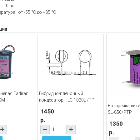
: 10 лет
ратура: от -55 °С до +85 °С
ции
иевая Tadiran
Гибридно-пленочный
/SM
кондесатор HLC-1020L /TP
Батарейка лити
1450
SL-850/PTP
р.
1350
р.