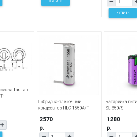
КУПИТЬ
КУПИТЬ
иевая Tadiran
TP
Гибридно-пленочный
Батарейка лити
кондесатор HLC-1550A/T
SL-850/S
2570
1280
р.
р.