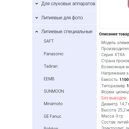
Для слуховых аппаратов
Литиевые для фото
Литиевые специальные
Описание това
SAFT
Модель элемен
Производитель
Panasonic
Серия: XTRA
Страна произ
Tadiran
Возможные а
Напряжение э
EEMB
1100
Емкость:
1
Типоразмер:
SUNMOON
Форма: цилин
Без выводов
Minamoto
Диаметр: 14,7
Высота: 25,2 
Масса: 9 гр.
GE Fanuc
Состав: литий
Электролит: л
Robiton