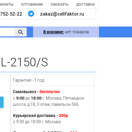
визиты
оптовикам
заказать
доставка
752-52-22
zakaz@cellfaktor.ru
В корзине:
нет товаров
TL-2150/S
Гарантия - 1 год
Самовывоз -
бесплатно
9:00
18:00
с
до
г. Москва, Пятницкое
шоссе, д.18, 3 этаж, павильон 566
Курьерская доставка -
300р
с 9:00 до 18:00 г. Москва