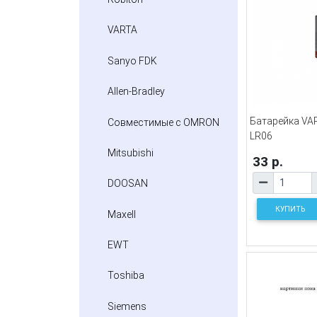
VARTA
Sanyo FDK
Allen-Bradley
Батарейка V
Совместимые с OMRON
LR06
Mitsubishi
33 р.
DOOSAN
КУПИТЬ
Maxell
EWT
Toshiba
Siemens