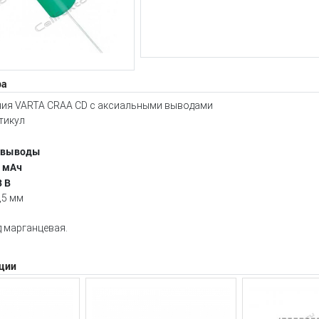
ра
ния VARTA CRAA CD с аксиальными выводами
тикул
 выводы
0 мAч
3 В
,5 мм
 марганцевая.
ции