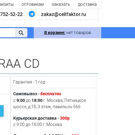
визиты
оптовикам
заказать
доставка
752-52-22
zakaz@cellfaktor.ru
В корзине:
нет товаров
CRAA CD
Гарантия - 1 год
Самовывоз -
бесплатно
9:00
18:00
с
до
г. Москва, Пятницкое
шоссе, д.18, 3 этаж, павильон 566
Курьерская доставка -
300р
с 9:00 до 18:00 г. Москва