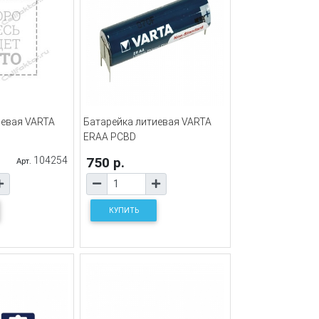
иевая VARTA
Батарейка литиевая VARTA
ERAA PCBD
104254
750 р.
Арт.
КУПИТЬ