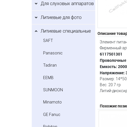
Для слуховых аппаратов
Литиевые для фото
Литиевые специальные
Описание това
SAFT
Элемент пита
Фирменный ар
Panasonic
6117501301
Проволочные
Tadiran
Емкость: 200
Напряжение: 
EEMB
Размер: 14*50
Вес: 20.7 гр
SUNMOON
Литий-диоксид
Minamoto
Похожие пози
GE Fanuc
Robiton