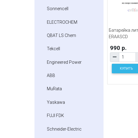
Sonnencell
ELECTROCHEM
Батарейка ли
QBAT LS Chem
ERAASCD
990 р.
Tekcell
Engineered Power
КУПИТЬ
ABB
MuRata
Yaskawa
FUJI FDK
Schneider-Electric