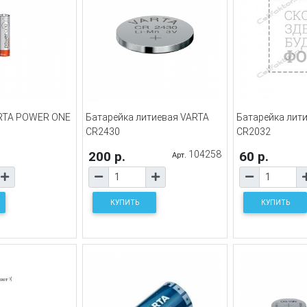
ARTA POWER ONE
Батарейка литиевая VARTA
Батарейка лит
CR2430
CR2032
200 р.
104258
60 р.
Арт.
КУПИТЬ
КУПИТЬ