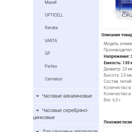
Maxell
OPTICELL
Renata
Описание това
VARTA
Модель элеме
Производитель
GP
Напряжение: 
Емкость: 135
Perfeo
Диаметр: 23 м
Высота: 2,0 м
Camelion
Состав: литий
Количество в 
Количество в 
Часовые алкалиновые
Вес: 6,5 г
Часовые серебряно-
цинковые
Похожие пози
Для слуховых аппаратов