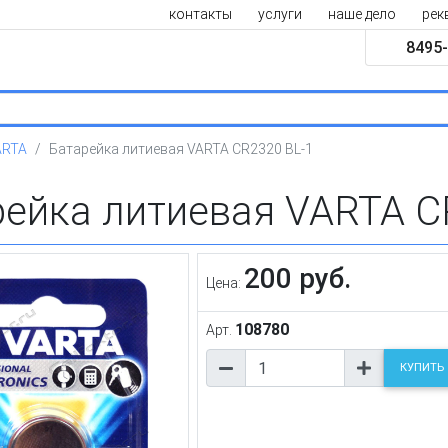
контакты
услуги
наше дело
рек
8495-
ARTA
Батарейка литиевая VARTA CR2320 BL-1
рейка литиевая VARTA C
200 руб.
Цена:
108780
Арт.
КУПИТЬ