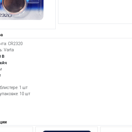
ра
нта: CR2320
: Varta
3 В
 мAч
м
м
блистере: 1 шт
упаковке: 10 шт
ции