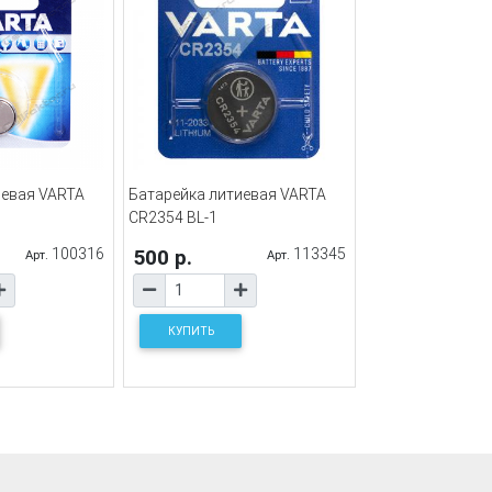
иевая VARTA
Батарейка литиевая VARTA
CR2354 BL-1
100316
500 р.
113345
Арт.
Арт.
КУПИТЬ