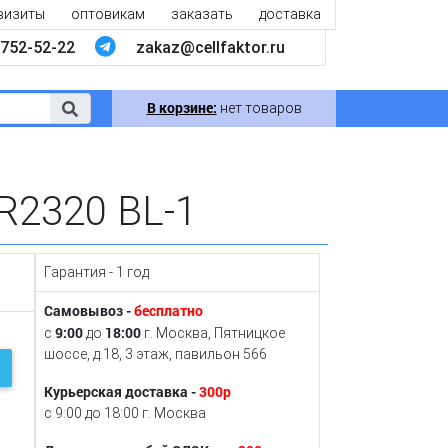
визиты
оптовикам
заказать
доставка
752-52-22
zakaz@cellfaktor.ru
В корзине:
нет товаров
R2320 BL-1
Гарантия - 1 год
Самовывоз -
бесплатно
9:00
18:00
с
до
г. Москва, Пятницкое
шоссе, д.18, 3 этаж, павильон 566
Курьерская доставка -
300р
с 9:00 до 18:00 г. Москва