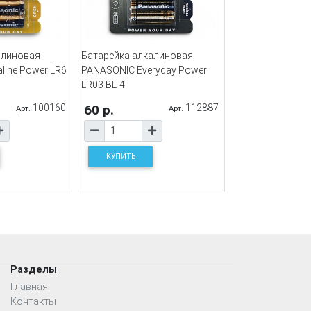
алиновая
Батарейка алкалиновая
line Power LR6
PANASONIC Everyday Power
LR03 BL-4
100160
60 р.
112887
Арт.
Арт.
КУПИТЬ
Разделы
Главная
Контакты