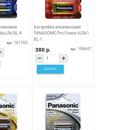
алиновая
Батарейка алкалиновая
ta LR6 BL-4
PANASONIC Pro Power 6LR61
BL-1
101703
Арт.
380 р.
104647
Арт.
КУПИТЬ