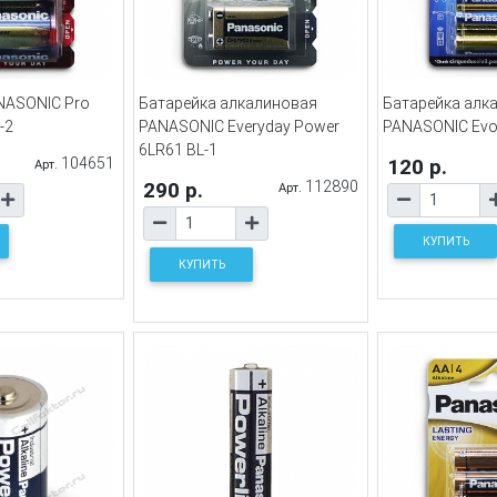
NASONIC Pro
Батарейка алкалиновая
Батарейка алк
-2
PANASONIC Everyday Power
PANASONIC Evol
6LR61 BL-1
104651
120 р.
Арт.
290 р.
112890
Арт.
КУПИТЬ
КУПИТЬ