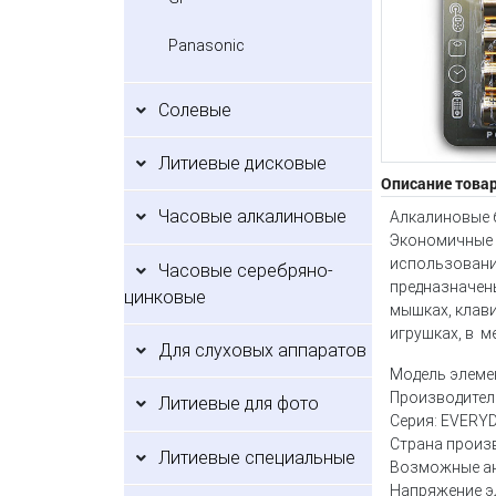
Panasonic
Солевые
Литиевые дисковые
Описание това
Часовые алкалиновые
Алкалиновые б
Экономичные 
использования
Часовые серебряно-
предназначен
цинковые
мышках, клавиа
игрушках, в м
Для слуховых аппаратов
Модель элемен
Производитель
Литиевые для фото
Серия: EVERY
Страна произ
Литиевые специальные
Возможные анал
Напряжение эл