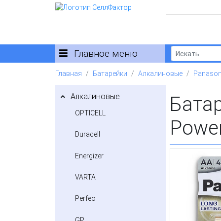
Главное меню
Главная
Батарейки
Алкалиновые
Panason
Алкалиновые
Бата
OPTICELL
Power
Duracell
Energizer
VARTA
Perfeo
GP