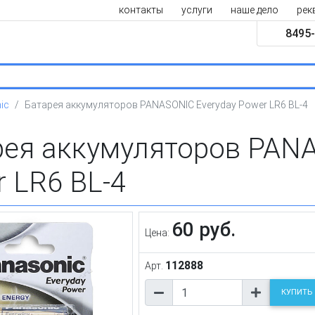
контакты
услуги
наше дело
рек
8495-
ic
Батарея аккумуляторов PANASONIC Everyday Power LR6 BL-4
рея аккумуляторов PANA
 LR6 BL-4
60 руб.
Цена:
112888
Арт.
КУПИТЬ