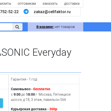
визиты
оптовикам
заказать
доставка
752-52-22
zakaz@cellfaktor.ru
В корзине:
нет товаров
SONIC Everyday
Гарантия - 1 год
Самовывоз -
бесплатно
9:00
18:00
с
до
г. Москва, Пятницкое
шоссе, д.18, 3 этаж, павильон 566
Курьерская доставка -
300р