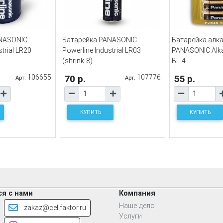
NASONIC
Батарейка PANASONIC
Батарейка алк
trial LR20
Powerline Industrial LR03
PANASONIC Alka
(shrink-8)
BL-4
106655
70 р.
107776
55 р.
Арт.
Арт.
КУПИТЬ
КУПИТЬ
я с нами
Компания
Наше дело
zakaz@cellfaktor.ru
Услуги