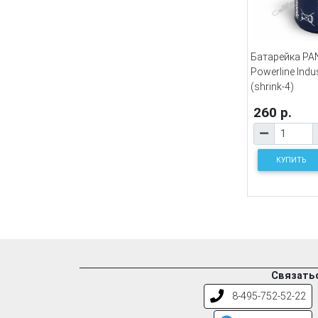
Батарейка PA
Powerline Indus
(shrink-4)
260 р.
КУПИТЬ
Связатьс
8-495-752-52-22