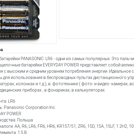
ра
атарейки PANASONIC LR6 - одни из самых популярных. Это пальч
щелочные батарейки EVERYDAY POWER представляет собой велико
 с высоким и средним уровнем потребления энергии. Идеальное с
ы для использования в беспроводных пультах дистанционного упр
турах, колонках и т.д.), в фототехнике ( фото- и видео- камерах, в
едицинских приборах , в фонариках, в калькуляторах.
та: LR6
: Panasonic Corporation Inc.
DAY POWER
водства: Польша
оги: AA, R6, LR6, FR6, HR6, KR157/51, ZR6, 15D, 15A, 15LF, 1.2H2, 
емента: 1,5 В