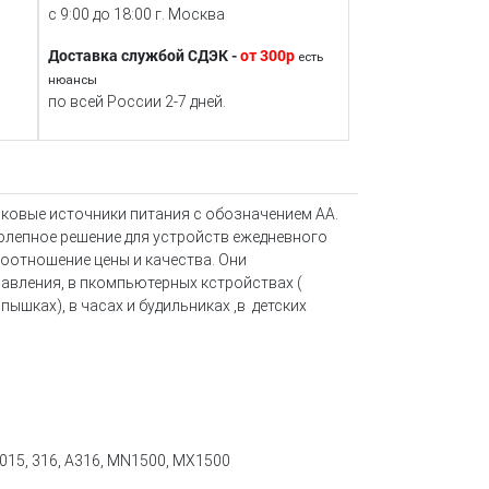
с 9:00 до 18:00 г. Москва
Доставка службой СДЭК -
от 300р
есть
нюансы
по всей России 2-7 дней.
иковые источники питания с обозначением АА.
лепное решение для устройств ежедневного
оотношение цены и качества. Они
авления, в пкомпьютерных кстройствах (
спышках), в часах и будильниках ,в детских
10015, 316, А316, MN1500, MX1500