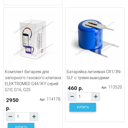
Комплект батареек для
Батарейка литиевая CR1/3N-
запорного газового клапана
SLF с тремя выводами
ELEKTROMED G4A1KY серий
460 р.
113520
Арт.
G10, G16, G25
2950
114178
Арт.
р.
КУПИТЬ
КУПИТЬ