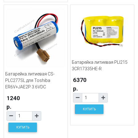
Батарейка литиевая PLI215
3CR17335HE-R
Батарейка литиевая CS-
6370
PLC277SL для Toshiba
ER6V+JAE2P 3.6VDC
р.
1240
р.
КУПИТЬ
КУПИТЬ