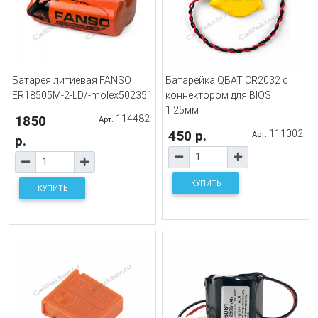
Батарея литиевая FANSO
Батарейка QBAT CR2032 с
ER18505M-2-LD/-molex502351
коннектором для BIOS
1.25мм
1850
114482
Арт.
450 р.
111002
Арт.
р.
КУПИТЬ
КУПИТЬ