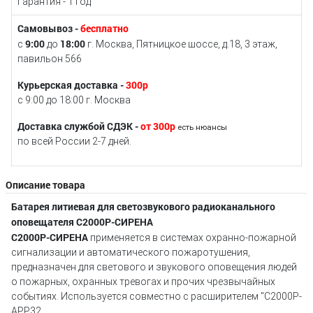
Гарантия - 1 год
Самовывоз -
бесплатно
9:00
18:00
с
до
г. Москва, Пятницкое шоссе, д.18, 3 этаж,
павильон 566
Курьерская доставка -
300р
с 9:00 до 18:00 г. Москва
Доставка службой СДЭК -
от 300р
есть нюансы
по всей России 2-7 дней.
Описание товара
Батарея литиевая для светозвукового радиоканального
оповещателя С2000Р-СИРЕНА
С2000Р-СИРЕНА
применяется в системах охранно-пожарной
сигнализации и автоматического пожаротушения,
предназначен для светового и звукового оповещения людей
о пожарных, охранных тревогах и прочих чрезвычайных
событиях. Используется совместно с расширителем "С2000Р-
АРР32