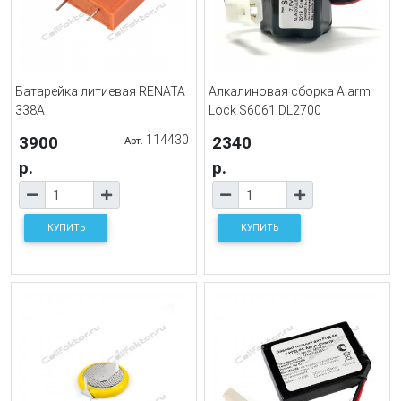
Батарейка литиевая RENATA
Алкалиновая сборка Alarm
338A
Lock S6061 DL2700
3900
114430
2340
Арт.
р.
р.
КУПИТЬ
КУПИТЬ