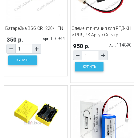
Батарейка BSG CR1220/HFN
Элемент питания для РПД-КН
и РПД-РК Аргус-Спектр
350 р.
116944
Арт.
950 р.
114890
Арт.
КУПИТЬ
КУПИТЬ