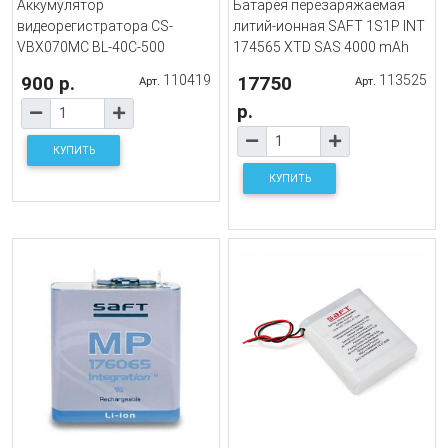
Аккумулятор
Батарея перезаряжаемая
видеорегистратора CS-
литий-ионная SAFT 1S1P INT
VBX070MC BL-40C-500
174565 XTD SAS 4000 mAh
900 р.
110419
17750
113525
Арт.
Арт.
р.
КУПИТЬ
КУПИТЬ