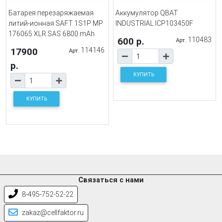
Батарея перезаряжаемая
Аккумулятор QBAT
литий-ионная SAFT 1S1P МР
INDUSTRIAL ICP103450F
176065 XLR SAS 6800 mAh
600 р.
110483
Арт.
17900
114146
Арт.
р.
КУПИТЬ
КУПИТЬ
Связаться с нами
8-495-752-52-22
zakaz@cellfaktor.ru