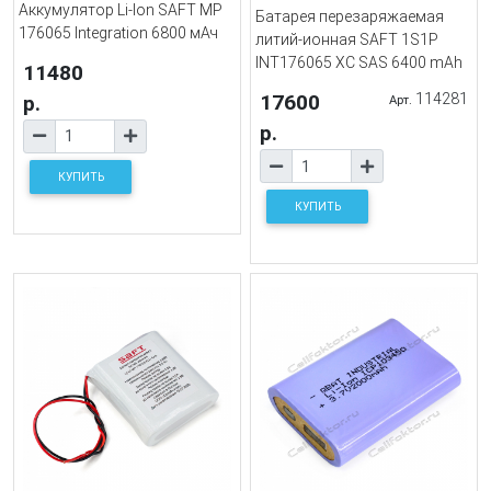
Аккумулятор Li-Ion SAFT MP
Батарея перезаряжаемая
176065 Integration 6800 мАч
литий-ионная SAFT 1S1P
INT176065 XC SAS 6400 mAh
11480
17600
114281
р.
Арт.
р.
КУПИТЬ
КУПИТЬ