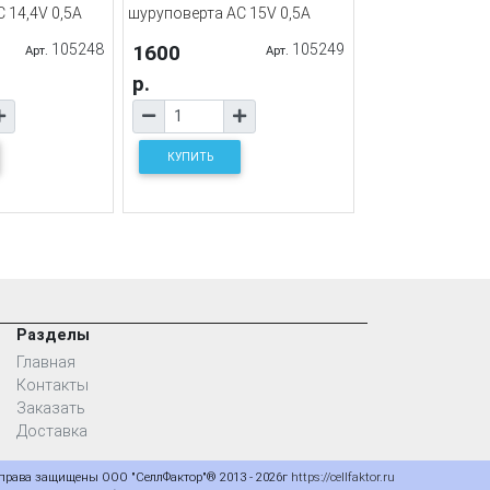
 14,4V 0,5A
шуруповерта AC 15V 0,5A
105248
1600
105249
Арт.
Арт.
р.
КУПИТЬ
Разделы
Главная
Контакты
Заказать
Доставка
 права защищены ООО "СеллФактор"® 2013 - 2026г
https://cellfaktor.ru