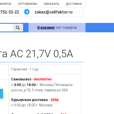
визиты
оптовикам
заказать
доставка
752-52-22
zakaz@cellfaktor.ru
В корзине:
нет товаров
а AC 21,7V 0,5A
Гарантия - 1 год
Самовывоз -
бесплатно
9:00
18:00
с
до
г. Москва, Пятницкое
шоссе, д.18, 3 этаж, павильон 566
Курьерская доставка -
300р
с 9:00 до 18:00 г. Москва