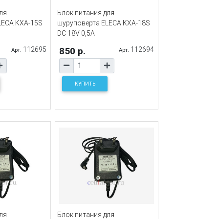
ля
Блок питания для
LECA KXA-15S
шуруповерта ELECA KXA-18S
DC 18V 0,5A
112695
850 р.
112694
Арт.
Арт.
КУПИТЬ
ля
Блок питания для