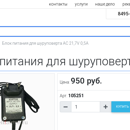
контакты
услуги
наше дело
рек
8495-
Блок питания для шуруповерта AC 21,7V 0,5A
питания для шуруповерт
950 руб.
Цена:
105251
Арт.
КУПИТЬ