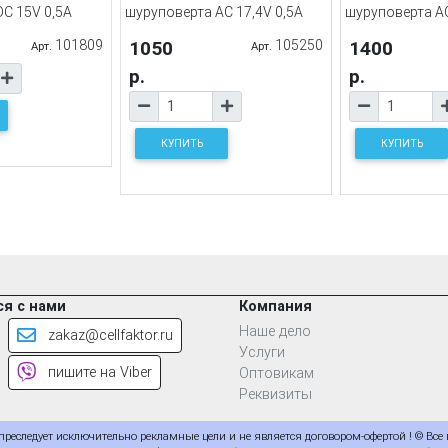
C 15V 0,5A
шуруповерта AC 17,4V 0,5A
шуруповерта AC
101809
1050
105250
1400
Арт.
Арт.
р.
р.
КУПИТЬ
КУПИТЬ
я с нами
Компания
Наше дело
zakaz@cellfaktor.ru
Услуги
пишите на Viber
Оптовикам
Реквизиты
еследует исключительно рекламные цели и не является договором-офертой ! © Все