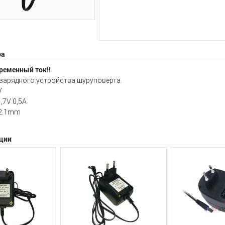
ра
ременный ток!!
зарядного устройства шуруповерта.
V
,7V 0,5A
*2.1mm
ции