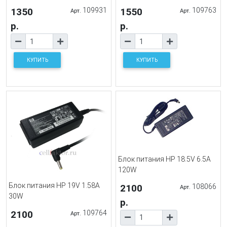
1350
109931
1550
109763
Арт.
Арт.
р.
р.
КУПИТЬ
КУПИТЬ
Блок питания HP 18.5V 6.5A
120W
Блок питания HP 19V 1.58A
2100
108066
Арт.
30W
р.
2100
109764
Арт.