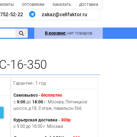
визиты
оптовикам
заказать
доставка
752-52-22
zakaz@cellfaktor.ru
В корзине:
нет товаров
C-16-350
Гарантия - 1 год
Самовывоз -
бесплатно
9:00
18:00
с
до
г. Москва, Пятницкое
шоссе, д.18, 3 этаж, павильон 566
Курьерская доставка -
300р
с 9:00 до 18:00 г. Москва