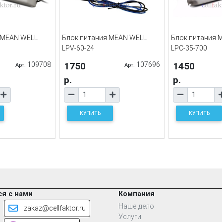
 MEAN WELL
Блок питания MEAN WELL
Блок питания 
LPV-60-24
LPC-35-700
109708
1750
107696
1450
Арт.
Арт.
р.
р.
КУПИТЬ
КУПИТЬ
я с нами
Компания
Наше дело
zakaz@cellfaktor.ru
Услуги