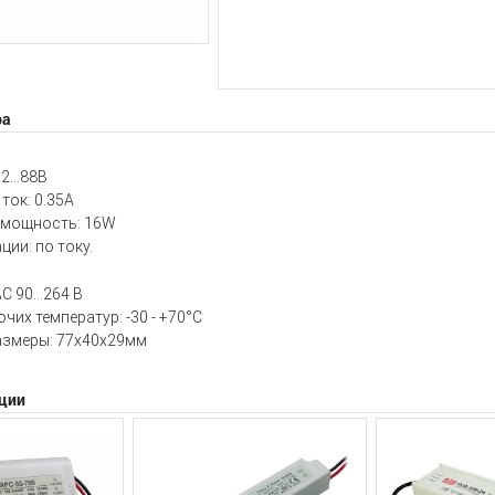
ра
12…88В
ток: 0.35A
 мощность: 16W
ции: по току.
 90...264 В
чих температур: -30 - +70°C
азмеры: 77x40x29мм
ции