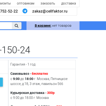
визиты
оптовикам
заказать
доставка
752-52-22
zakaz@cellfaktor.ru
В корзине:
нет товаров
-150-24
Гарантия - 1 год
Самовывоз -
бесплатно
9:00
18:00
с
до
г. Москва, Пятницкое
шоссе, д.18, 3 этаж, павильон 566
Курьерская доставка -
300р
с 9:00 до 18:00 г. Москва