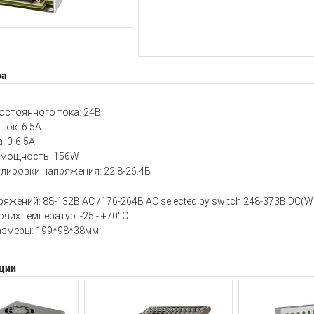
ра
остоянного тока: 24В
ок: 6.5A
: 0-6.5A
 мощность: 156W
лировки напряжения: 22.8-26.4В
яжений: 88-132В AC /176-264В AC selected by switch 248-373В DC(Wi
чих температур: -25 - +70°C
азмеры: 199*98*38мм
ции