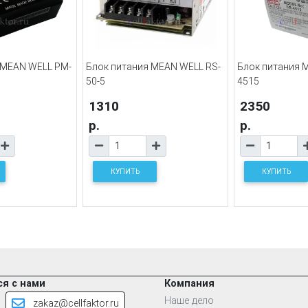
 MEAN WELL PM-
Блок питания MEAN WELL RS-
Блок питания 
50-5
4515
1310
2350
р.
р.
КУПИТЬ
КУПИТЬ
я с нами
Компания
Наше дело
zakaz@cellfaktor.ru