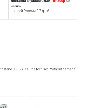
Доставка службой СДЭК -
от 300р
есть
нюансы
по всей России 2-7 дней.
thstand 300В AC surge for 5sec. Without damage)