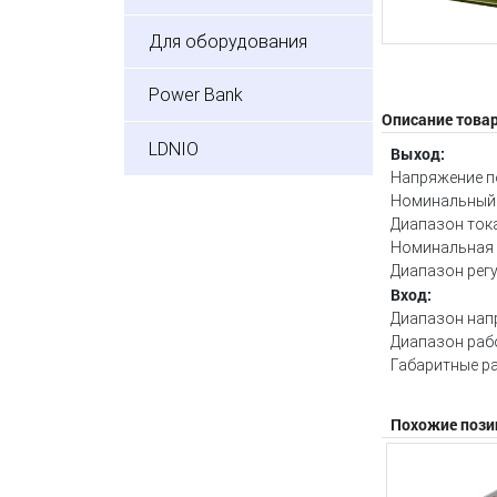
Для оборудования
Power Bank
Описание това
LDNIO
Выход:
Напряжение п
Номинальный т
Диапазон тока
Номинальная
Диапазон регу
Вход:
Диапазон напр
Диапазон рабо
Габаритные р
Похожие пози