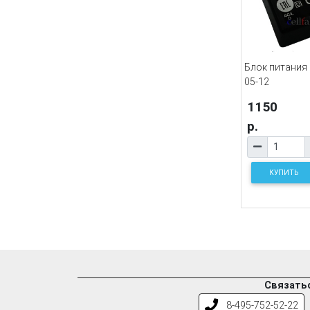
Блок питания
05-12
1150
р.
КУПИТЬ
Связатьс
8-495-752-52-22