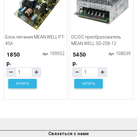
Блок питания MEAN WELL PT-
DC/DC преобразователь
45A
MEAN WELL SD-25B-12
1850
109552
5450
108539
Арт.
Арт.
р.
р.
КУПИТЬ
КУПИТЬ
Связаться с нами