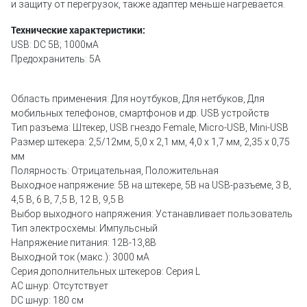
и защиту от перегрузок, также адаптер меньше нагревается.
Технические характеристики:
USB: DC 5В; 1000мА
Предохранитель: 5А
Область применения:
Для ноутбуков, Для нетбуков, Для
мобильных телефонов, смартфонов и др. USB устройств
Тип разъема:
Штекер, USB гнездо Female, Micro-USB, Mini-USB
Размер штекера:
2,5/12мм, 5,0 х 2,1 мм, 4,0 х 1,7 мм, 2,35 х 0,75
мм
Полярность:
Отрицательная, Положительная
Выходное напряжение:
5В на штекере, 5В на USB-разъеме, 3 В,
4,5 В, 6 В, 7,5 В, 12 В, 9,5 B
Выбор выходного напряжения:
Устанавливает пользователь
Тип электросхемы:
Импульсный
Напряжение питания:
12В-13,8В
Выходной ток (макс.):
3000 мА
Серия дополнительных штекеров:
Серия L
AС шнур:
Отсутствует
DC шнур:
180 см