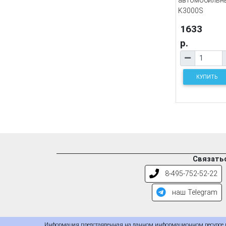
K3000S
1633
р.
КУПИТЬ
Связатьс
8-495-752-52-22
наш Telegram
Информация представленная на данном информационном ресурсе пр