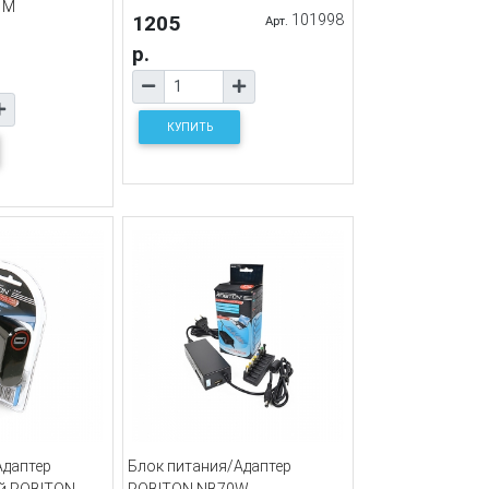
 M
1205
101998
Арт.
р.
КУПИТЬ
Адаптер
Блок питания/Адаптер
й ROBITON
ROBITON NB70W