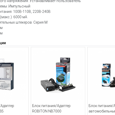
ого напряжения:
Устанавливает пользователь
хемы:
Импульсный
итания:
100В-110В, 220В-240В
(макс.):
6000 мА
ительных штекеров:
Серия M
см
см
ции
/Адаптер
Блок питания/Адаптер
Блок питания/
85
ROBITON NB7000
автомобильны