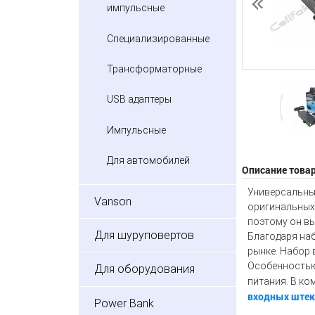
импульсные
Предыдущий
Специализированные
Трансформаторные
USB адаптеры
Импульсные
Для автомобилей
Описание това
Универсальны
Vanson
оригинальных 
поэтому он в
Для шуруповертов
Благодаря наб
рынке. Набор в
Особенностью 
Для оборудования
питания. В ко
входных штек
Power Bank