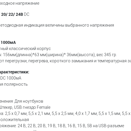
ходное напряжение
/ 20/ 22/ 24В
DC
етодиодная индикация величины выбранного напряжения
 1000мА
ный классический корпус
: 156мм(длинна)*63 мм(ширина)* 36мм(высота), вес 345 гр.
от перегрузки, перегрева, короткого замыкания и температурная 
арактеристики:
В DC 1000мА
я полярность
енения:
Для ноутбуков
Штекер, USB гнездо Female
ра:
2,5 х 0,7 мм, 5,5 х 2,1 мм, 5,5 х 2,5 мм, 4,0 х 1,7 мм, 5,5 х 1,5 мм, 5,5 
Положительная
ряжение:
24 В, 22 В, 20 В, 19 В, 18 В, 16 В, 15 В, 5В на USB-разъеме