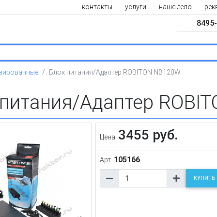
контакты
услуги
наше дело
рек
8495-
зированные
Блок питания/Адаптер ROBITON NB120W
 питания/Адаптер ROBI
3455 руб.
Цена:
105166
Арт.
КУПИТЬ