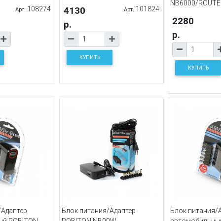
NB6000/ROUTE
108274
4130
101824
Арт.
Арт.
2280
р.
р.
КУПИТЬ
КУПИТЬ
/Адаптер
Блок питания/Адаптер
Блок питания/
ый ROBITON
ROBITON NB90W
автомобильны