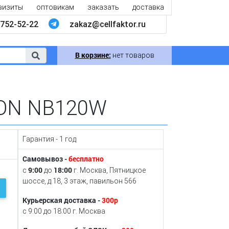
визиты
оптовикам
заказать
доставка
752-52-22
zakaz@cellfaktor.ru
В корзине:
нет товаров
TON NB120W
Гарантия - 1 год
Самовывоз -
бесплатно
9:00
18:00
с
до
г. Москва, Пятницкое
шоссе, д.18, 3 этаж, павильон 566
Курьерская доставка -
300р
с 9:00 до 18:00 г. Москва