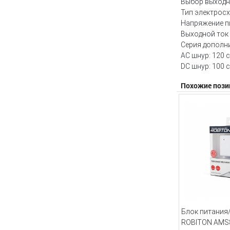
Выбор выходн
Тип электрос
Напряжение п
Выходной ток 
Серия дополн
AС шнур:
120 
DC шнур:
100 
Похожие пози
Блок питания
ROBITON AMS