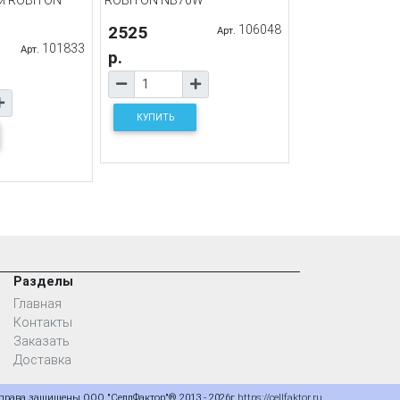
2525
106048
Арт.
101833
Арт.
р.
КУПИТЬ
Разделы
Главная
Контакты
Заказать
Доставка
 права защищены ООО "СеллФактор"® 2013 - 2026г
https://cellfaktor.ru