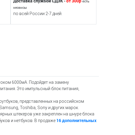
Доставка службой СДЭК -
от 300р
есть
нюансы
по всей России 2-7 дней.
оком 6000мА. Подойдет на замену
питания. Это импульсный блок питания,
ноутбуков, представленных на российском
 Samsung, Toshiba, Sony и других марок.
лярных штекеров уже закреплен на шнуре блока
16 дополнительных
уков и нетбуков. В продаже