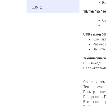
Вы
LDNIO
15/ 16/ 18/ 19
Св
USB выход 5В
Компакт
Размеры
Защита 
Технические х
USB выход: 5
Положительна
Область прим
Тип разъема:
Размер штеке
Полярность:
Выходное нап