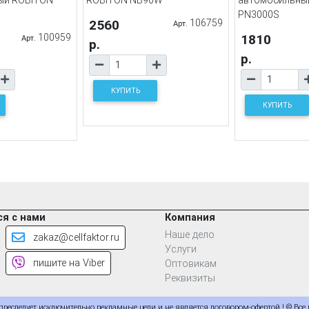
PN3000S
2560
106759
Арт.
100959
1810
Арт.
р.
р.
КУПИТЬ
КУПИТЬ
я с нами
Компания
Наше дело
zakaz@cellfaktor.ru
Услуги
пишите на Viber
Оптовикам
Реквизиты
еследует исключительно рекламные цели и не является договором-офертой ! © Все