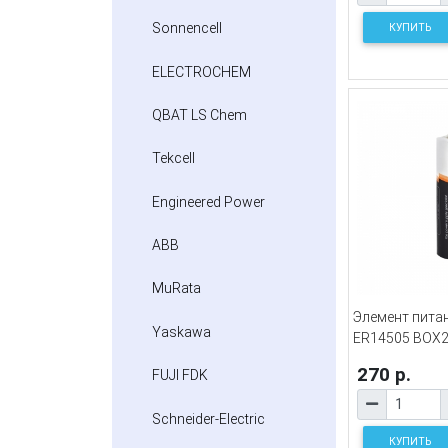
Sonnencell
КУПИТЬ
ELECTROCHEM
QBAT LS Chem
Tekcell
Engineered Power
ABB
MuRata
Элемент пита
Yaskawa
ER14505 BOX
270 р.
FUJI FDK
Schneider-Electric
КУПИТЬ