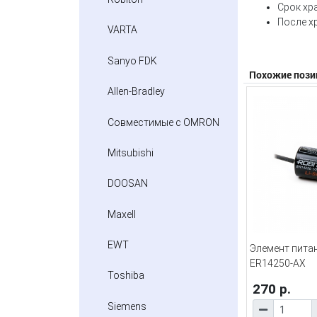
Срок хр
После х
VARTA
Sanyo FDK
Похожие пози
Allen-Bradley
Совместимые с OMRON
Mitsubishi
DOOSAN
Maxell
EWT
Элемент пита
ER14250-AX
Toshiba
270 р.
Siemens