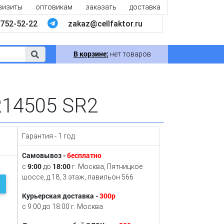
визиты
оптовикам
заказать
доставка
752-52-22
zakaz@cellfaktor.ru
В корзине:
нет товаров
R14505 SR2
Гарантия - 1 год
Самовывоз -
бесплатно
9:00
18:00
с
до
г. Москва, Пятницкое
шоссе, д.18, 3 этаж, павильон 566
Курьерская доставка -
300р
с 9:00 до 18:00 г. Москва