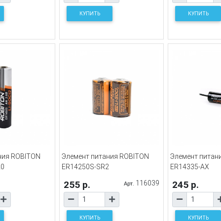
КУПИТЬ
КУПИТЬ
ния ROBITON
Элемент питания ROBITON
Элемент питан
20
ER14250S-SR2
ER14335-AX
255 р.
116039
245 р.
Арт.
КУПИТЬ
КУПИТЬ