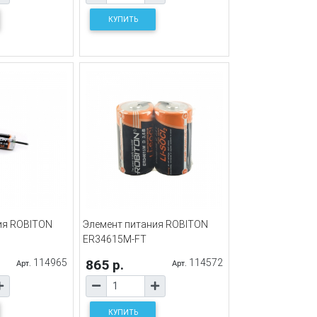
КУПИТЬ
ия ROBITON
Элемент питания ROBITON
ER34615M-FT
114965
865 р.
114572
Арт.
Арт.
КУПИТЬ