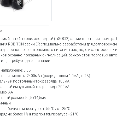
ра
емый литий-тионилхлоридный (LiSOCl2) элемент питания размера 
ания ROBITON серии ER специально разработаны для долговремен
 для основного автономного питания газо, водо и электросчётчи
чиков охранно-пожарных сигнализаций, банкоматов, торговых авт
и т.д. Требуют депассивации.
 напряжение: 3,6В
ьная емкость: 2400мАч (разряд током 1,0мА до 2В)
льный постоянный ток разряда: 100мА
льный импульсный ток разряда: 200мА
мер: АА
ьный размер: 50,5х14,5мм
бинный
н рабочих температур: от -55°С до +85°С
ряд не более 1% в год при температуре +21°С