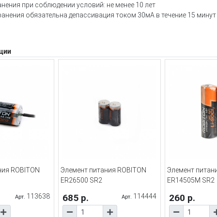
анения при соблюдении условий: не менее 10 лет
ранения обязательна депассивация током 30мА в течение 15 минут
ции
ния ROBITON
Элемент питания ROBITON
Элемент питан
ER26500 SR2
ER14505M SR2
113638
685 р.
114444
260 р.
Арт.
Арт.