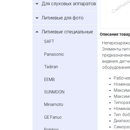
Для слуховых аппаратов
Литиевые для фото
Литиевые специальные
Описание това
SAFT
Неперезаряжа
Элементы пит
Panasonic
предназначены
видения, дат
Tadiran
оборудования 
Рабочее
EEMB
Номинал
Максима
SUNMOON
Максима
Типораз
Minamoto
Номинал
Тип: бо
GE Fanuc
Диапазо
Самораз
Robiton