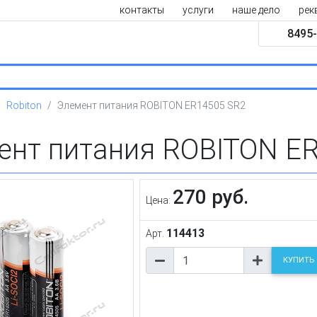
контакты
услуги
наше дело
рек
8495-
Robiton
Элемент питания ROBITON ER14505 SR2
ент питания ROBITON E
270 руб.
Цена:
114413
Арт.
КУПИТЬ