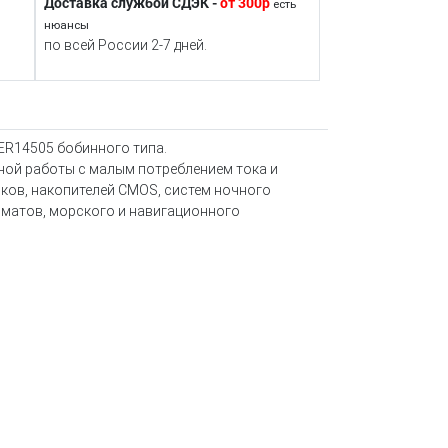
Доставка службой СДЭК -
от 300р
есть
нюансы
по всей России 2-7 дней.
ER14505 бобинного типа.
ной работы с малым потреблением тока и
ков, накопителей CMOS, систем ночного
оматов, морского и навигационного