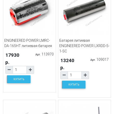
ENGINEERED POWER LMRC-
Батарея литиевая
DA-165HT литиевая батарея
ENGINEERED POWER LXRDD-5-
1-SC
17930
113970
Арт.
13240
109017
Арт.
р.
р.
КУПИТЬ
КУПИТЬ