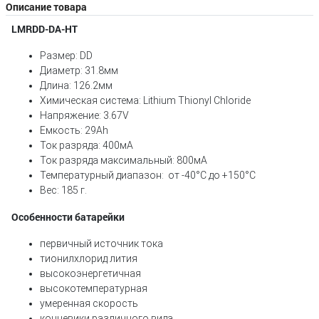
Описание товара
LMRDD-DA-HT
Размер: DD
Диаметр: 31.8мм
Длина: 126.2мм
Химическая система: Lithium Thionyl Chloride
Напряжение: 3.67V
Емкость: 29Ah
Ток разряда: 400мA
Ток разряда максимальный: 800мA
Температурный диапазон: от -40°С до +150°C
Вес: 185 г.
Особенности батарейки
первичный источник тока
тионилхлорид лития
высокоэнергетичная
высокотемпературная
умеренная скорость
концевики различного вида