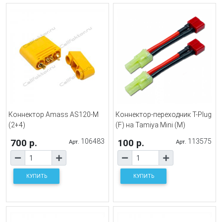
Коннектор Amass AS120-M
Коннектор-переходник T-Plug
(2+4)
(F) на Tamiya Mini (M)
700 р.
106483
100 р.
113575
Арт.
Арт.
КУПИТЬ
КУПИТЬ