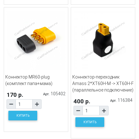
Коннектор MR60-plug
Коннектор-переходник
(комплект папа+мама)
Amass 2*XT60H-M -> XT60H-F
(параллельное подключение)
170 р.
105402
Арт.
400 р.
116384
Арт.
КУПИТЬ
КУПИТЬ