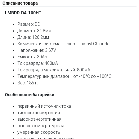
Описание товара
LMRDD-DA-100HT
Размер: DD
Диаметр: 31.8мм
Длина: 126.2мм
Химическая система: Lithium Thionyl Chloride
Напряжение: 3.67V
Емкость: 30Ah
Ток разряда: 400мA
Ток разряда максимальный: 800мA
Температурный диапазон: от -40°С до +100°C
Вес: 185 г.
Особенности батарейки
первичный источник тока
тионилхлорид лития
высокоэнергетичная
высокотемпературная
умеренная скорость
концевики различного вида