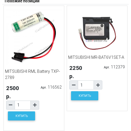
Похожие позиции
MITSUBISHI MR-BAT6V1SET-A
2250
112379
Арт.
MITSUBISHI RML Battery TXP-
р.
2789
2500
116562
Арт.
р.
КУПИТЬ
КУПИТЬ