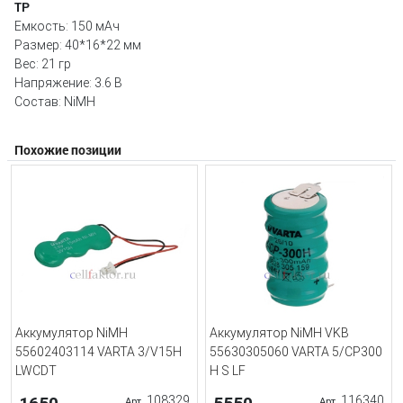
TP
Емкость: 150 мAч
Размер: 40*16*22 мм
Вес: 21 гр
Напряжение: 3.6 В
Состав: NiMH
Похожие позиции
Аккумулятор NiMH
Аккумулятор NiMH VKB
55602403114 VARTA 3/V15H
55630305060 VARTA 5/CP300
LWCDT
H S LF
108329
116340
Арт.
Арт.