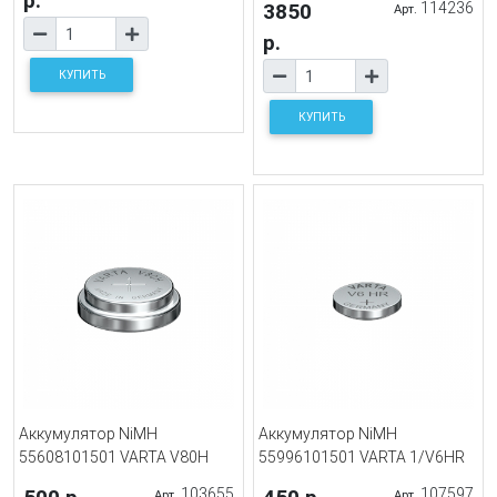
р.
3850
114236
Арт.
р.
КУПИТЬ
КУПИТЬ
Аккумулятор NiMH
Аккумулятор NiMH
55608101501 VARTA V80H
55996101501 VARTA 1/V6HR
103655
107597
Арт.
Арт.