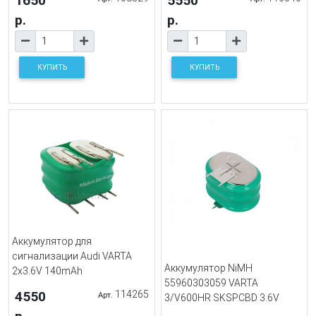
1650
5550
р.
р.
КУПИТЬ
КУПИТЬ
Аккумулятор для
сигнализации Audi VARTA
Аккумулятор NiMH
2x3.6V 140mAh
55960303059 VARTA
4550
114265
Арт.
3/V600HR SKSPCBD 3.6V