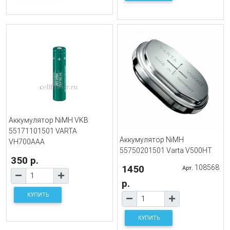
Аккумулятор NiMH VKB
55171101501 VARTA
Аккумулятор NiMH
VH700AAA
55750201501 Varta V500HT
350 р.
1450
108568
Арт.
р.
КУПИТЬ
КУПИТЬ