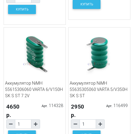
КУПИТЬ
КУПИТЬ
Аккумулятор NiMH
Аккумулятор NiMH
55615306060 VARTA 6/V150H
55635305060 VARTA 5/V350H
SK S ST 7.2V
SK S ST
4650
114328
2950
116499
Арт.
Арт.
р.
р.