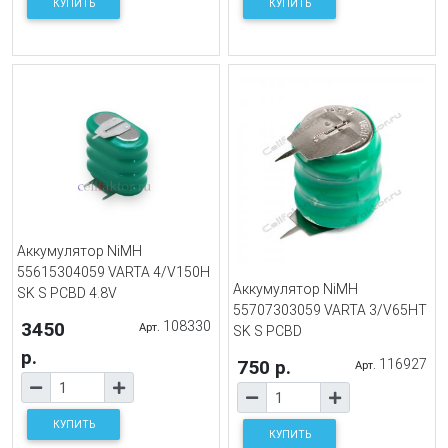
КУПИТЬ
КУПИТЬ
Аккумулятор NiMH
55615304059 VARTA 4/V150H
Аккумулятор NiMH
SK S PCBD 4.8V
55707303059 VARTA 3/V65HT
3450
108330
Арт.
SK S PCBD
р.
750 р.
116927
Арт.
КУПИТЬ
КУПИТЬ