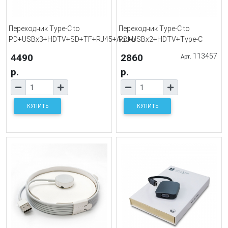
Переходник Type-C to
Переходник Type-C to
PD+USBx3+HDTV+SD+TF+RJ45+Audio
PD+USBx2+HDTV+Type-C
4490
2860
113457
Арт.
р.
р.
КУПИТЬ
КУПИТЬ