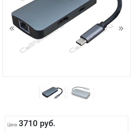
Предыдущий
След
3710 руб.
Цена: