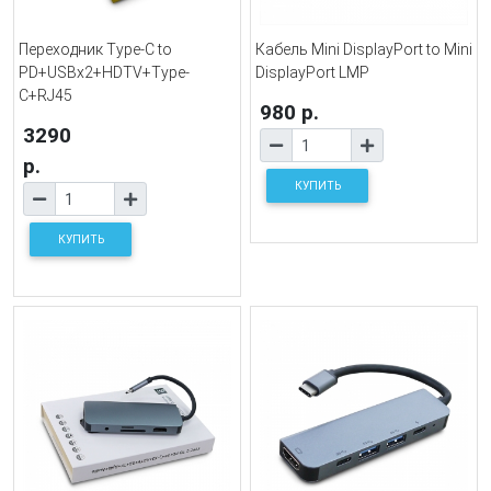
Переходник Type-C to
Кабель Mini DisplayPort to Mini
PD+USBx2+HDTV+Type-
DisplayPort LMP
C+RJ45
980 р.
3290
р.
КУПИТЬ
КУПИТЬ