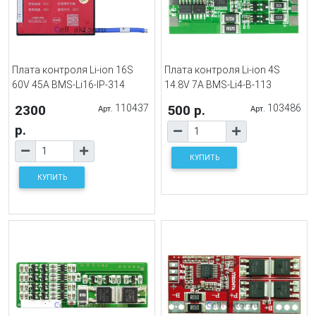
Плата контроля Li-ion 16S
Плата контроля Li-ion 4S
60V 45A BMS-Li16-IP-314
14.8V 7A BMS-Li4-B-113
2300
110437
500 р.
103486
Арт.
Арт.
р.
КУПИТЬ
КУПИТЬ