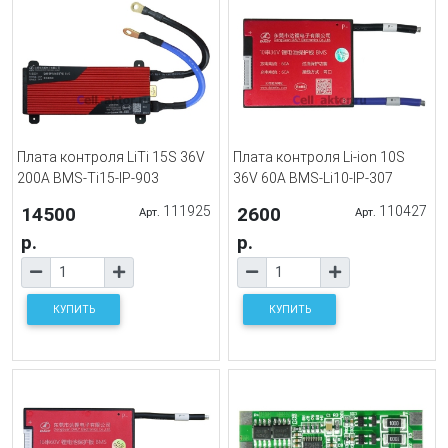
Плата контроля LiTi 15S 36V
Плата контроля Li-ion 10S
200A BMS-Ti15-IP-903
36V 60A BMS-Li10-IP-307
14500
111925
2600
110427
Арт.
Арт.
р.
р.
КУПИТЬ
КУПИТЬ