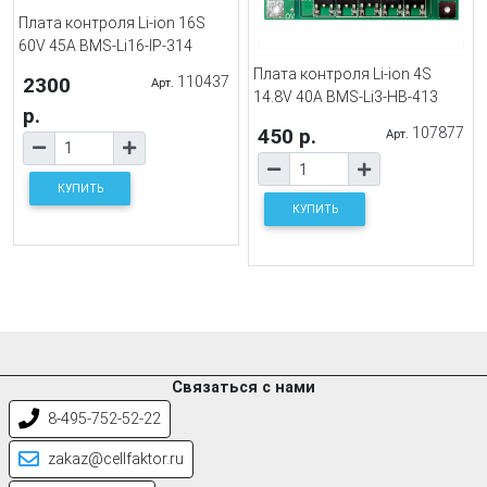
Плата контроля Li-ion 16S
60V 45A BMS-Li16-IP-314
Плата контроля Li-ion 4S
2300
110437
Арт.
14.8V 40A BMS-Li3-HB-413
р.
450 р.
107877
Арт.
КУПИТЬ
КУПИТЬ
Связаться с нами
8-495-752-52-22
zakaz@cellfaktor.ru