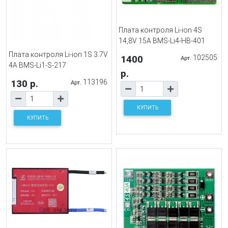
Плата контроля Li-ion 4S
14,8V 15A BMS-Li4-HB-401
Плата контроля Li-ion 1S 3.7V
1400
102505
Арт.
4A BMS-Li1-S-217
р.
130 р.
113196
Арт.
КУПИТЬ
КУПИТЬ