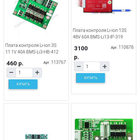
Плата контроля Li-ion 13S
48V 60A BMS-Li13-IP-319
Плата контроля Li-ion 3S
3100
110878
Арт.
11.1V 40A BMS-Li3-HB-412
р.
460 р.
113767
Арт.
КУПИТЬ
КУПИТЬ