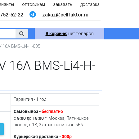
визиты
оптовикам
заказать
доставка
752-52-22
zakaz@cellfaktor.ru
В корзине:
нет товаров
8V 16A BMS-Li4-H-005
8V 16A BMS-Li4-H-
Гарантия - 1 год
Самовывоз -
бесплатно
9:00
18:00
с
до
г. Москва, Пятницкое
шоссе, д.18, 3 этаж, павильон 566
Курьерская доставка -
300р