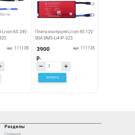
Li-ion 6S 24V
Плата контроля Li-ion 4S 12V
-325
80A BMS-Li4-IP-323
111138
3900
111135
Арт.
Арт.
р.
КУПИТЬ
Разделы
Главная