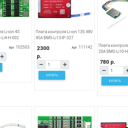
я Li-ion 4S
Плата контроля Li-ion 13S 48V
-Li4-H-002
45A BMS-Li13-IP-327
Плата контрол
102503
2300
111142
Арт.
Арт.
20A BMS-Li10-H
р.
780 р.
КУПИТЬ
КУПИТЬ