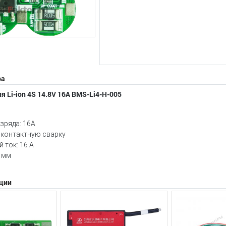
ра
я Li-ion 4S 14.8V 16A BMS-Li4-H-005
зряда: 16A
 контактную сварку
 ток: 16 А
 мм
ции