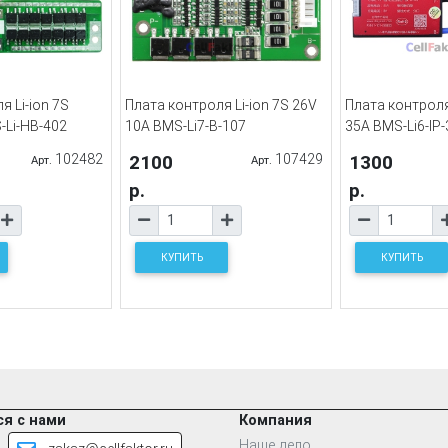
я Li-ion 7S
Плата контроля Li-ion 7S 26V
Плата контроля 
-Li-HB-402
10A BMS-Li7-B-107
35A BMS-Li6-IP
102482
2100
107429
1300
Арт.
Арт.
р.
р.
КУПИТЬ
КУПИТЬ
я с нами
Компания
Наше дело