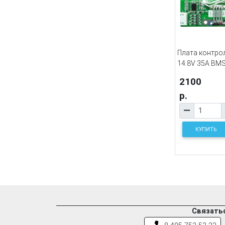
Плата контрол
14.8V 35A BMS
2100
р.
КУПИТЬ
Связатьс