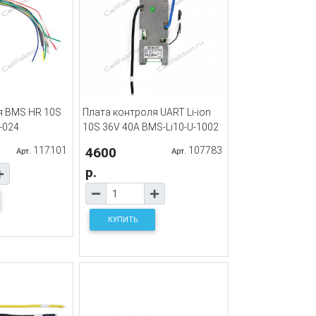
я BMS HR 10S
Плата контроля UART Li-ion
-024
10S 36V 40A BMS-Li10-U-1002
117101
4600
107783
Арт.
Арт.
р.
КУПИТЬ