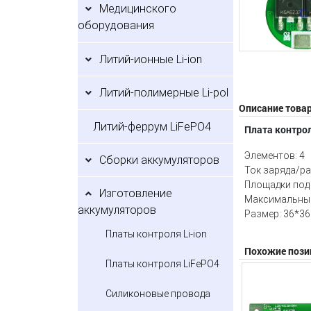
Медицинского
оборудования
Литий-ионные Li-ion
Литий-полимерные Li-pol
Описание това
Литий-феррум LiFePO4
Плата контрол
Элементов: 4
Сборки аккумуляторов
Ток заряда/ра
Площадки под
Изготовление
Максимальный
аккумуляторов
Размер: 36*36
Платы контроля Li-ion
Похожие пози
Платы контроля LiFePO4
Силиконовые провода