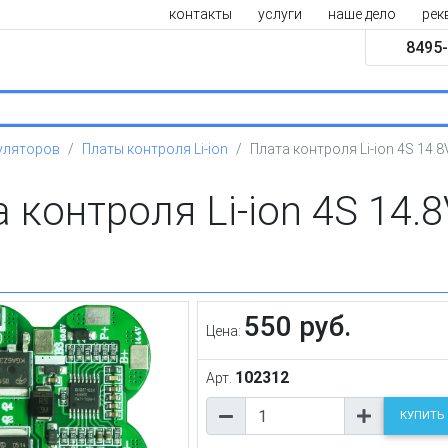
контакты
услуги
наше дело
рек
8495-
уляторов
Платы контроля Li-ion
Плата контроля Li-ion 4S 14.
 контроля Li-ion 4S 14.
550 руб.
Цена:
102312
Арт.
КУПИТЬ