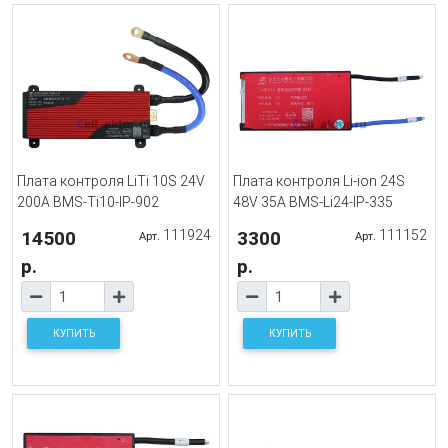
Плата контроля LiTi 10S 24V
Плата контроля Li-ion 24S
200A BMS-Ti10-IP-902
48V 35A BMS-Li24-IP-335
14500
111924
3300
111152
Арт.
Арт.
р.
р.
КУПИТЬ
КУПИТЬ