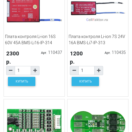
Плата контроля Li-ion 16S
Плата контроля Li-ion 7S 24V
60V 45A BMS-Li16-IP-314
16A BMS-Li7-IP-313
2300
110437
1200
110435
Арт.
Арт.
р.
р.
КУПИТЬ
КУПИТЬ