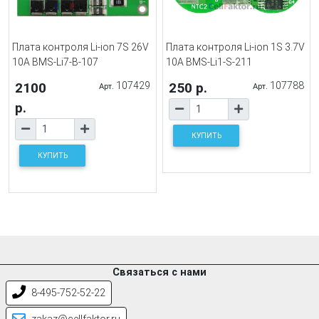
Плата контроля Li-ion 7S 26V
Плата контроля Li-ion 1S 3.7V
10A BMS-Li7-B-107
10A BMS-Li1-S-211
2100
107429
250 р.
107788
Арт.
Арт.
р.
КУПИТЬ
КУПИТЬ
Связаться с нами
8-495-752-52-22