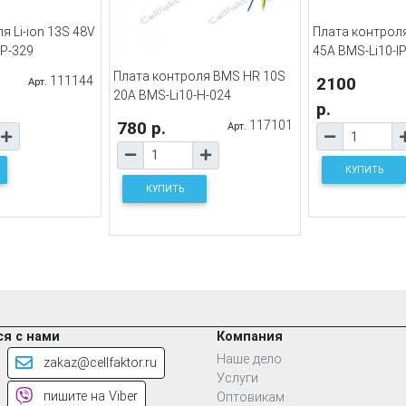
я Li-ion 13S 48V
Плата контроля
IP-329
45A BMS-Li10-I
Плата контроля BMS HR 10S
111144
2100
Арт.
20A BMS-Li10-H-024
р.
780 р.
117101
Арт.
КУПИТЬ
КУПИТЬ
я с нами
Компания
Наше дело
zakaz@cellfaktor.ru
Услуги
пишите на Viber
Оптовикам