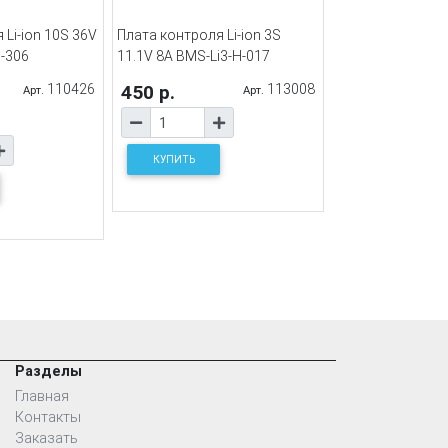
 Li-ion 10S 36V
Плата контроля Li-ion 3S
P-306
11.1V 8A BMS-Li3-H-017
110426
450 р.
113008
Арт.
Арт.
КУПИТЬ
Разделы
Главная
Контакты
Заказать