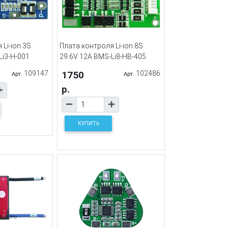
Li-ion 3S
Плата контроля Li-ion 8S
Li3-H-001
29.6V 12A BMS-Li8-HB-405
109147
1750
102486
Арт.
Арт.
р.
КУПИТЬ