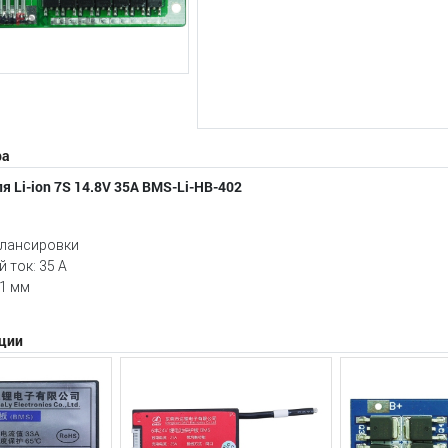
ра
я Li-ion 7S 14.8V 35A BMS-Li-HB-402
алансировки
 ток: 35 А
31 мм
ции