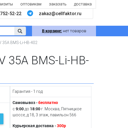
визиты
оптовикам
заказать
доставка
752-52-22
zakaz@cellfaktor.ru
В корзине:
нет товаров
8V 35A BMS-Li-HB-402
8V 35A BMS-Li-HB-
Гарантия - 1 год
Самовывоз -
бесплатно
9:00
18:00
с
до
г. Москва, Пятницкое
шоссе, д.18, 3 этаж, павильон 566
Курьерская доставка -
300р