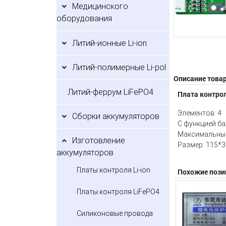
Медицинского
оборудования
Литий-ионные Li-ion
Литий-полимерные Li-pol
Описание това
Литий-феррум LiFePO4
Плата контрол
Элементов: 4
Сборки аккумуляторов
С функцией б
Максимальный
Изготовление
Размер: 115*
аккумуляторов
Платы контроля Li-ion
Похожие пози
Платы контроля LiFePO4
Силиконовые провода