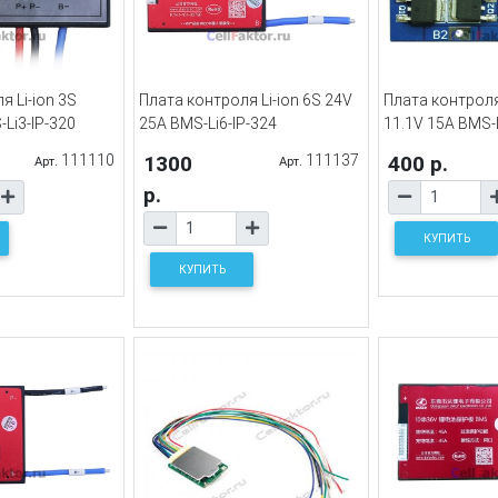
я Li-ion 3S
Плата контроля Li-ion 6S 24V
Плата контроля 
-Li3-IP-320
25A BMS-Li6-IP-324
11.1V 15A BMS-
111110
1300
111137
400 р.
Арт.
Арт.
р.
КУПИТЬ
КУПИТЬ