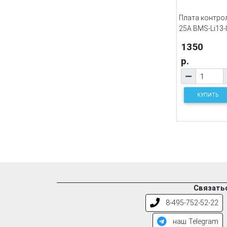
Плата контрол
25A BMS-Li13-
1350
р.
КУПИТЬ
Связатьс
8-495-752-52-22
наш Telegram