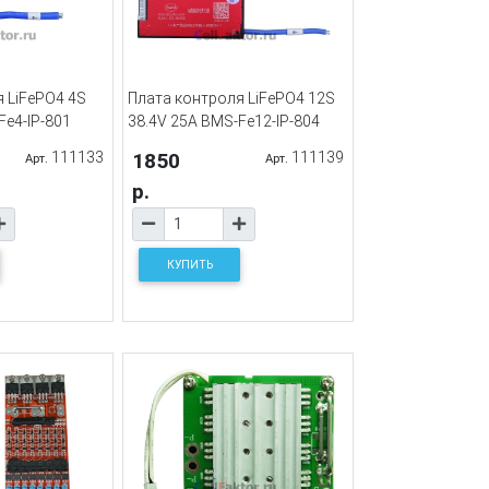
 LiFePO4 4S
Плата контроля LiFePO4 12S
Fe4-IP-801
38.4V 25A BMS-Fe12-IP-804
111133
1850
111139
Арт.
Арт.
р.
КУПИТЬ