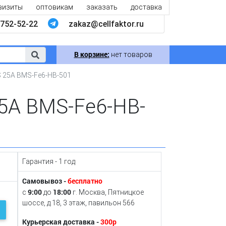
визиты
оптовикам
заказать
доставка
752-52-22
zakaz@cellfaktor.ru
В корзине:
нет товаров
S 25А BMS-Fe6-HB-501
25А BMS-Fe6-HB-
Гарантия - 1 год
Самовывоз -
бесплатно
9:00
18:00
с
до
г. Москва, Пятницкое
шоссе, д.18, 3 этаж, павильон 566
Курьерская доставка -
300р