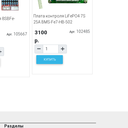
Плата контроля LiFePO4 7S
я 8SBFe-
25А BMS-Fe7-HB-502
3100
102485
Арт.
105667
Арт.
р.
КУПИТЬ
Разделы