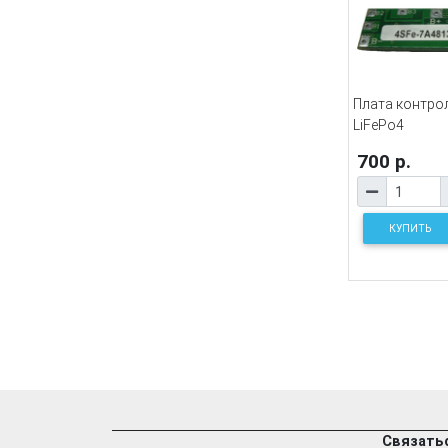
Плата контро
LiFePo4
700 р.
КУПИТЬ
Связатьс