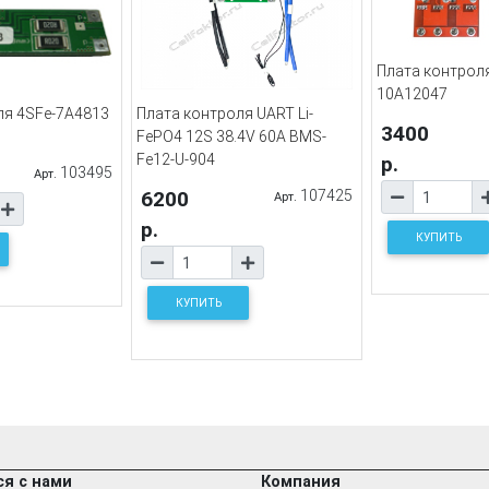
Плата контрол
10A12047
ля 4SFe-7A4813
Плата контроля UART Li-
3400
FePO4 12S 38.4V 60A BMS-
Fe12-U-904
р.
103495
Арт.
6200
107425
Арт.
р.
КУПИТЬ
КУПИТЬ
я с нами
Компания