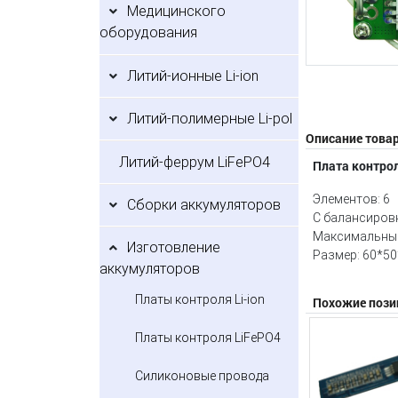
Медицинского
оборудования
Литий-ионные Li-ion
Литий-полимерные Li-pol
Описание това
Литий-феррум LiFePO4
Плата контро
Элементов: 6
Сборки аккумуляторов
С балансиров
Максимальный
Изготовление
Размер: 60*5
аккумуляторов
Платы контроля Li-ion
Похожие пози
Платы контроля LiFePO4
Силиконовые провода