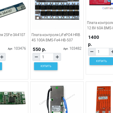
Плата контроля
12.8V 60A BMS-
ля 2SFe-3A4107
Плата контроля LiFePO4 HRB
1400
4S 100A BMS-Fe4-HB-507
р.
103476
550 р.
103482
Арт.
Арт.
КУПИТЬ
КУПИТЬ