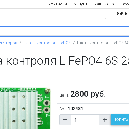
контакты
услуги
наше дело
рек
8495-
уляторов
Платы контроля LiFePO4
Плата контроля LiFePO4 6
 контроля LiFePO4 6S 
2800 руб.
Цена:
102481
Арт.
КУПИТЬ