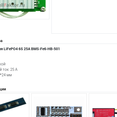
ра
ля LiFePO4 6S 25А BMS-Fe6-HB-501
кой
 ток: 25 А
0*24 мм
ции