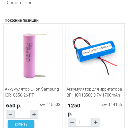
Состав: Li-ion
Похожие позиции
Аккумулятор Li-Ion Samsung
Аккумулятор для ирригатора
ICR18650-26-FT
BFH ICR18500 3.7V 1700mAh
650 р.
115503
1250
114165
Арт.
Арт.
р.
КУПИТЬ