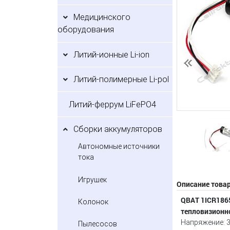
Медицинского
оборудования
Литий-ионные Li-ion
Предыдущий
Литий-полимерные Li-pol
Литий-феррум LiFePO4
Сборки аккумуляторов
Автономные источники
тока
Игрушек
Описание това
QBAT 1ICR1865
Колонок
тепловизионной 
Напряжение: 3
Пылесосов