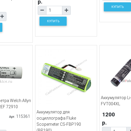
р.
КУПИТЬ
КУПИТЬ
Аккумулятор Li
тра Welch Allyn
FVT004XL
REF 72910
Аккумулятор для
1200
115361
Арт.
осциллографа Fluke
р.
Scopemeter CS-FBP190
(BP190)