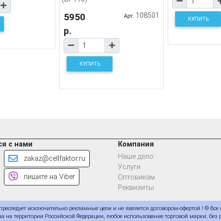
5950
108501
Арт.
КУПИТЬ
р.
КУПИТЬ
я с нами
Компания
Наше дело
zakaz@cellfaktor.ru
Услуги
пишите на Viber
Оптовикам
Реквизиты
еследует исключительно рекламные цели и не является договором-офертой ! © Все
а на территории Российской Федерации, любое использование торговой марки, без