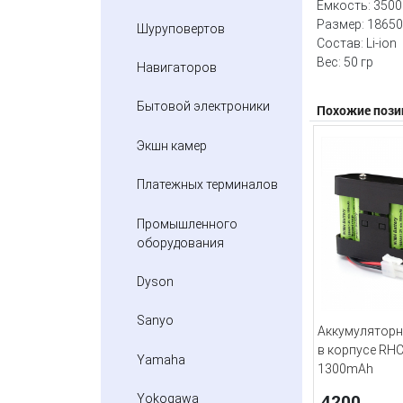
Емкость: 350
Размер: 1865
Шуруповертов
Состав: Li-ion
Вес: 50 гр
Навигаторов
Бытовой электроники
Похожие пози
Экшн камер
Платежных терминалов
Промышленного
оборудования
Dyson
Sanyo
Аккумуляторн
в корпусе RH
Yamaha
1300mAh
4200
Yokogawa