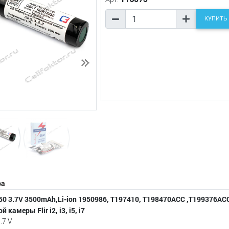
КУПИТЬ
Следующий
ра
0 3.7V 3500mAh,Li-ion 1950986, T197410, T198470ACC ,T199376AC
камеры Flir i2, i3, i5, i7
.7 V