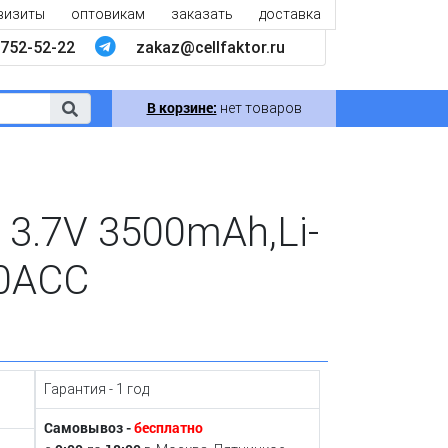
визиты
оптовикам
заказать
доставка
752-52-22
zakaz@cellfaktor.ru
В корзине:
нет товаров
3.7V 3500mAh,Li-
70ACC
Гарантия - 1 год
Самовывоз -
бесплатно