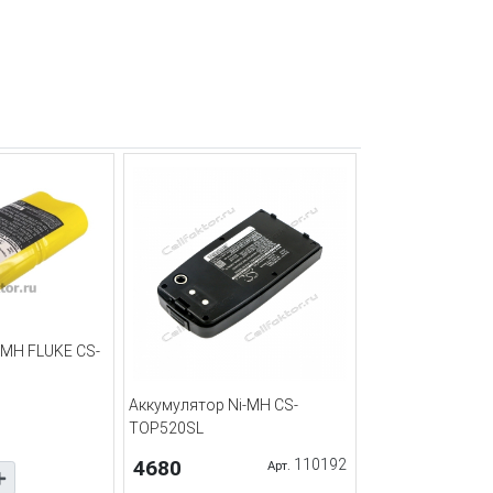
iMH FLUKE CS-
Аккумулятор Ni-MH CS-
TOP520SL
4680
110192
Арт.