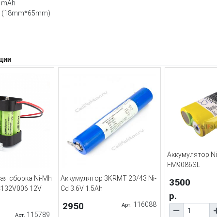
0 mAh
0 (18mm*65mm)
ции
Аккумулятор N
FM9086SL
ая сборка Ni-Mh
Аккумулятор 3KRMT 23/43 Ni-
3500
C132V006 12V
Cd 3.6V 1.5Ah
р.
2950
116088
Арт.
115789
Арт.