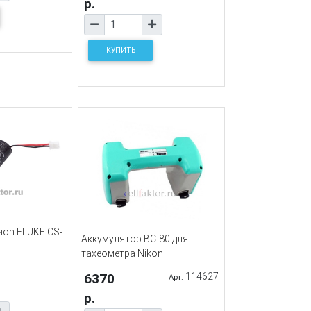
р.
КУПИТЬ
-ion FLUKE CS-
Аккумулятор BC-80 для
тахеометра Nikon
6370
114627
Арт.
р.