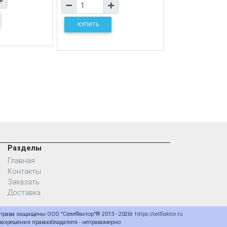
КУПИТЬ
Разделы
Главная
Контакты
Заказать
Доставка
 права защищены ООО "СеллФактор"® 2013 - 2026г
https://cellfaktor.ru
 разрешения правообладателя - неправомерно