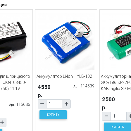
ции
для шприцевого
Аккумулятор Li-Ion HYLB-102
Аккумуляторна
T JKN103450-
2ICR18650-22FC
4550
114539
Арт.
4/50) 11.1V
KABI agilia SP 
р.
2500
115686
Арт.
р.
КУПИТЬ
КУПИТЬ