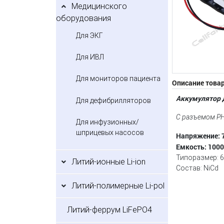
Медицинского
оборудования
Для ЭКГ
Для ИВЛ
Для мониторов пациента
Описание това
Аккумулятор д
Для дефибрилляторов
С разъемом P
Для инфузионных/
шприцевых насосов
Напряжение: 7
Емкость: 100
Типоразмер: 
Литий-ионные Li-ion
Состав: NiCd
Литий-полимерные Li-pol
Литий-феррум LiFePO4