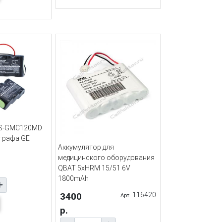
CS-GMC120MD
графа GE
Аккумулятор для
медицинского оборудования
QBAT 5xHRM 15/51 6V
1800mAh
3400
116420
Арт.
р.