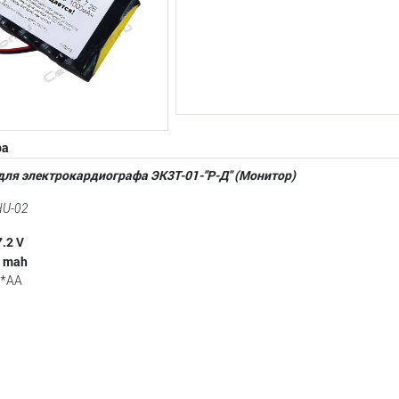
ра
ля электрокардиографа ЭК3Т-01-"Р-Д" (Монитор)
HU-02
.2 V
0 mah
6*AA