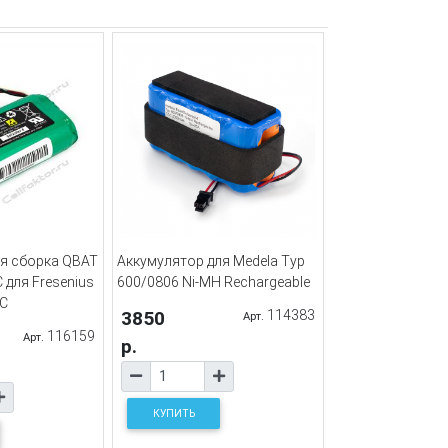
я сборка QBAT
Аккумулятор для Medela Typ
 для Fresenius
600/0806 Ni-MH Rechargeable
MC
3850
114383
Арт.
116159
Арт.
р.
КУПИТЬ