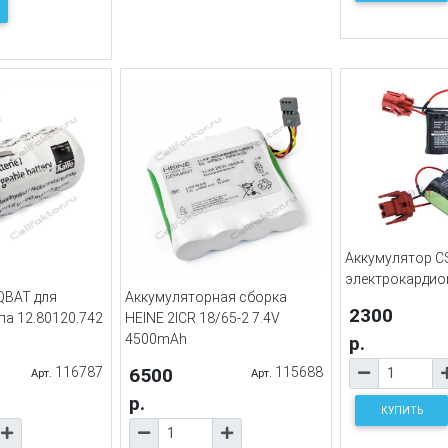
Аккумулятор 
электрокардио
QBAT для
Аккумуляторная сборка
2300
а 12.80120.742
HEINE 2ICR 18/65-2 7.4V
4500mAh
р.
116787
6500
115688
Арт.
Арт.
р.
КУПИТЬ