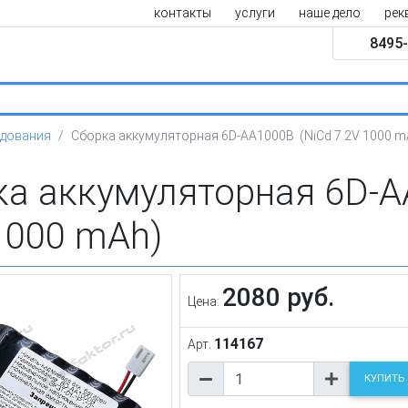
контакты
услуги
наше дело
рек
8495-
удования
Сборка аккумуляторная 6D-AA1000B (NiCd 7.2V 1000 m
ка аккумуляторная 6D-A
1000 mAh)
2080 руб.
Цена:
114167
Арт.
КУПИТЬ