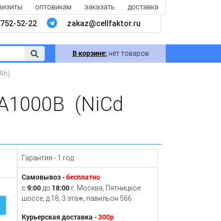
визиты
оптовикам
заказать
доставка
752-52-22
zakaz@cellfaktor.ru
В корзине:
нет товаров
Ah)
A1000B (NiCd
Гарантия - 1 год
Самовывоз -
бесплатно
9:00
18:00
с
до
г. Москва, Пятницкое
шоссе, д.18, 3 этаж, павильон 566
Курьерская доставка -
300р