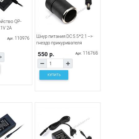
ойство QP-
21V 2A
Шнур питания DC:5.5*2.1 -->
110976
Арт.
гнездо прикуривателя
550 р.
116768
Арт.
КУПИТЬ