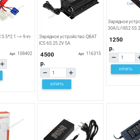
Зарядное устр
30A/Li1852 5S 
.5*2.1 --> 9-in-
Зарядное устройство QBAT
1250
ICS 6S 25.2V 5A
р.
108402
4500
116315
Арт.
Арт.
р.
КУПИТЬ
КУПИТЬ