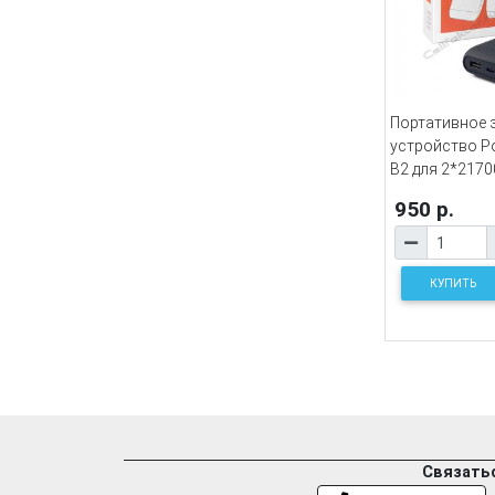
Портативное 
устройство P
B2 для 2*2170
950 р.
КУПИТЬ
Связатьс