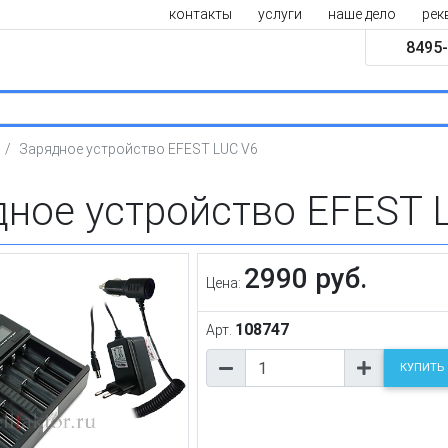
контакты
услуги
наше дело
рек
8495-
Зарядное устройство EFEST LUC V6
дное устройство EFEST 
2990 руб.
Цена:
108747
Арт.
КУПИТЬ