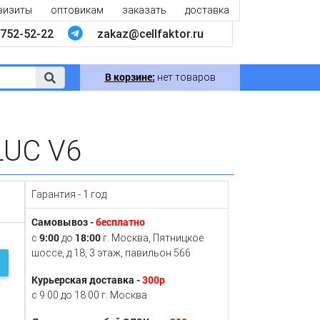
визиты
оптовикам
заказать
доставка
752-52-22
zakaz@cellfaktor.ru
В корзине:
нет товаров
LUC V6
Гарантия - 1 год
Самовывоз -
бесплатно
9:00
18:00
с
до
г. Москва, Пятницкое
шоссе, д.18, 3 этаж, павильон 566
Курьерская доставка -
300р
с 9:00 до 18:00 г. Москва