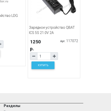
ойство LDG
Зарядное устройство QBAT
ICS 5S 21.0V 2A
1250
117072
Арт.
р.
КУПИТЬ
Разделы