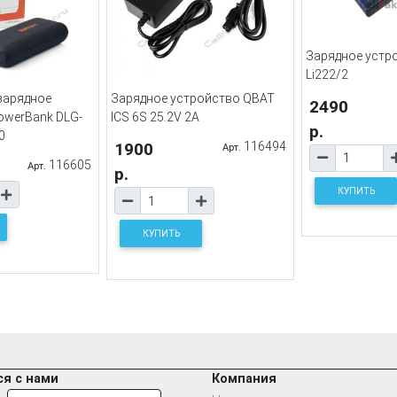
Зарядное устр
Li222/2
зарядное
Зарядное устройство QBAT
2490
owerBank DLG-
ICS 6S 25.2V 2A
р.
0
1900
116494
Арт.
116605
Арт.
р.
КУПИТЬ
КУПИТЬ
я с нами
Компания