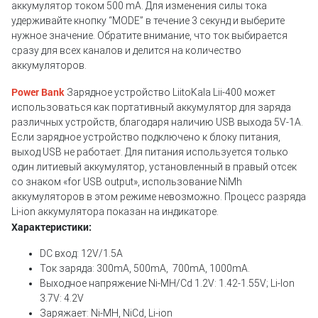
аккумулятор током 500 mA. Для изменения силы тока
удерживайте кнопку “MODE” в течение 3 секунд и выберите
нужное значение. Обратите внимание, что ток выбирается
сразу для всех каналов и делится на количество
аккумуляторов.
Power Bank
Зарядное устройство LiitoKala Lii-400 может
использоваться как портативный аккумулятор для заряда
различных устройств, благодаря наличию USB выхода 5V-1A.
Если зарядное устройство подключено к блоку питания,
выход USB не работает. Для питания используется только
один литиевый аккумулятор, установленный в правый отсек
со знаком «for USB output», использование NiMh
аккумуляторов в этом режиме невозможно. Процесс разряда
Li-ion аккумулятора показан на индикаторе.
Характеристики:
DC вход: 12V/1.5A
Ток
заряда: 300mA, 500mA, 700mA, 1000mA.
Выходное напряжение
Ni
-MH/Cd 1.2V: 1.42-1.55V; Li-Ion
3.7V: 4.2V
Заряжает: Ni-MH, NiCd, Li-ion