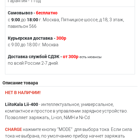
Гарантия - 1 год
Самовывоз -
бесплатно
9:00
18:00
с
до
г. Москва, Пятницкое шоссе, д.18, 3 этаж,
павильон 566
Курьерская доставка -
300р
с 9:00 до 18:00 г. Москва
Доставка службой СДЭК -
от 300р
есть нюансы
по всей России 2-7 дней.
Описание товара
НЕТ В НАЛИЧИИ!
LiitoKala Lii-400
- интеллектуальное, универсальное,
компактное и простое в управлении зарядное устройство.
Позволяет заряжать, Li-ion, NiMH и Ni-Cd.
CHARGE
нажмите кнопку “MODE” для выбора тока. Если сила
тока не выбрана, по умолчанию прибор начнет заряжать