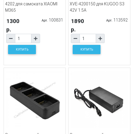
4202 для самоката XIAOMI
XVE-4200150 для KUGOO S3
M365
42V 1.5A
1300
100831
1890
113592
Арт.
Арт.
р.
р.
КУПИТЬ
КУПИТЬ