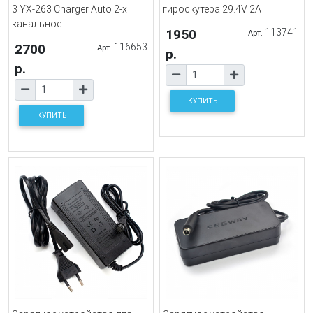
3 YX-263 Charger Auto 2-х
гироскутера 29.4V 2A
канальное
1950
113741
Арт.
2700
116653
Арт.
р.
р.
КУПИТЬ
КУПИТЬ