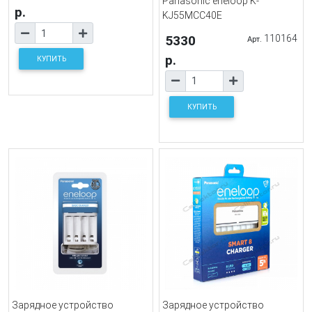
Panasonic eneloop K-
р.
KJ55MCC40E
5330
110164
Арт.
р.
КУПИТЬ
КУПИТЬ
Зарядное устройство
Зарядное устройство