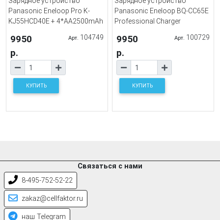
Зарядное устройство
Зарядное устройство
Panasonic Eneloop Pro K-
Panasonic Eneloop BQ-CC65E
KJ55HCD40E + 4*AA2500mAh
Professional Charger
9950
104749
9950
100729
Арт.
Арт.
р.
р.
КУПИТЬ
КУПИТЬ
Связаться с нами
8-495-752-52-22
zakaz@cellfaktor.ru
наш Telegram