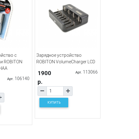
ойство с
Зарядное устройство
ми ROBITON
ROBITON VolumeCharger LCD
MHAA
1900
113066
Арт.
106140
Арт.
р.
КУПИТЬ