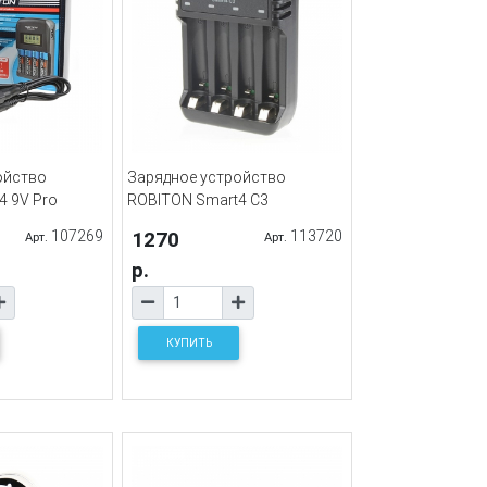
ойство
Зарядное устройство
4 9V Pro
ROBITON Smart4 C3
107269
1270
113720
Арт.
Арт.
р.
КУПИТЬ