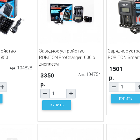
ройство
Зарядное устройство
Зарядное устр
 850
ROBITON ProCharger1000 с
ROBITON Smart
дисплеем
104828
1501
Арт.
3350
104754
Арт.
р.
р.
КУПИТЬ
КУПИТЬ