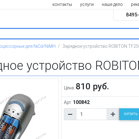
контакты
услуги
наше дело
рек
8495-
оцессорные для NiCd/NiMH
Зарядное устройство ROBITON TF25
дное устройство ROBITO
810 руб.
Цена:
100842
Арт.
КУПИТЬ