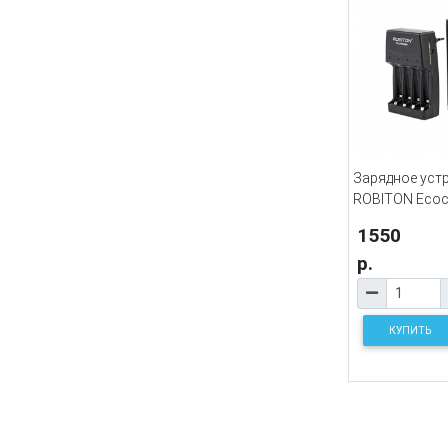
Зарядное уст
ROBITON Ecoc
1550
р.
КУПИТЬ