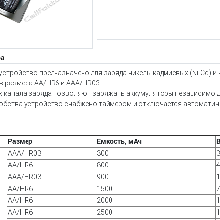
ра
устройство предназначено для заряда никель-кадмиевых (Ni-Cd) и
в размера AA/НR6 и AAА/НR03.
х канала заряда позволяют заряжать аккумуляторы независимо др
добства устройство снабжено таймером и отключается автоматич
Размер
Емкость, мАч
В
AAA/HR03
300
3
AA/HR6
800
4
AAA/HR03
900
1
AA/HR6
1500
7
AA/HR6
2000
1
AA/HR6
2500
1