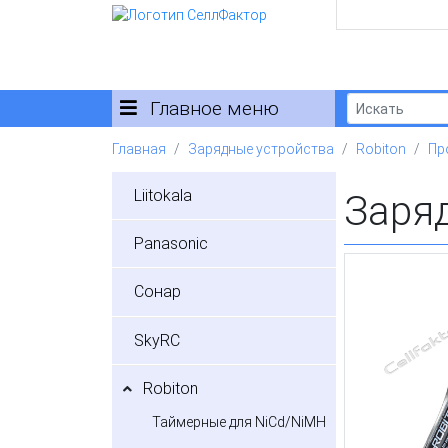
Главное меню
Главная
Зарядные устройства
Robiton
Пр
Liitokala
Заря
Panasonic
Сонар
SkyRC
Robiton
Таймерные для NiCd/NiMH