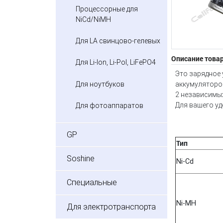
Процессорные для
NiCd/NiMH
Для LA свинцово-гелевых
Описание това
Для Li-Ion, Li-Pol, LiFePO4
Это зарядное 
аккумуляторо
Для ноутбуков
2 независимы
Для вашего у
Для фотоаппаратов
GP
Тип
Soshine
Ni-Cd
Специальные
Ni-MH
Для электротранспорта