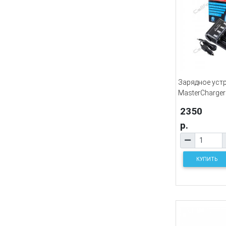
Зарядное уст
MasterCharger
2350
р.
КУПИТЬ