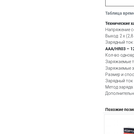
Таблица врем
Технические х
Напряжение се
Выход: 2 х (2,
Зарядный ток:
AAA/НR03 – 1
Кол-во однов
Заряжаемые 
Заряжаемые э
Размер и спос
Зарядный ток 
Метод заряда:
Дополнительн
Похожие пози