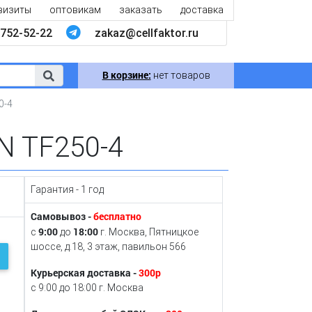
визиты
оптовикам
заказать
доставка
752-52-22
zakaz@cellfaktor.ru
В корзине:
нет товаров
0-4
N TF250-4
Гарантия - 1 год
Самовывоз -
бесплатно
9:00
18:00
с
до
г. Москва, Пятницкое
шоссе, д.18, 3 этаж, павильон 566
Курьерская доставка -
300р
с 9:00 до 18:00 г. Москва