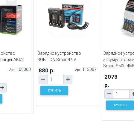
ройство
Зарядное устройство
Зарядное устр
harger AK02
ROBITON Smart4 9V
аккумулятора
Smart S500-4
109060
880 р.
113067
Арт.
Арт.
2073
р.
КУПИТЬ
КУПИТЬ