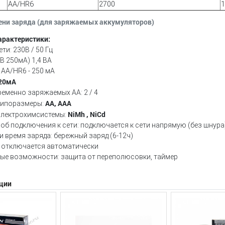
AA/HR6
2700
1
ени заряда (для заряжаемых аккумуляторов)
арактеристики:
ти: 230В / 50 Гц
8 В 250мА) 1,4 ВА
 AA/НR6 - 250 мА
20мА
ременно заряжаемых АА:
2 / 4
AA, AAA
типоразмеры:
NiMh , NiCd
лектрохимсистемы:
об подключения к сети: п
одключается к сети напрямую (без шнура
и время заряда: б
ережный заряд (6-12ч)
 о
тключается автоматически
ые возможности: з
ащита от переполюсовки, таймер
ции