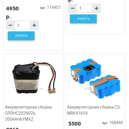
4950
114457
Арт.
р.
КУПИТЬ
КУПИТЬ
Аккумуляторная сборка
Аккумуляторная сборка CS-
GPRHC202N026,
MRK416VX
200AAH6YMXZ
5500
108440
Арт.