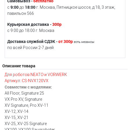
Самовывоз -
бесплатно
9:00
18:00
с
до
г. Москва, Пятницкое шоссе, д.18, 3 этаж,
павильон 566
Курьерская доставка -
300р
с 9:00 до 18:00 г. Москва
Доставка службой СДЭК -
от 300р
есть нюансы
по всей России 2-7 дней.
Описание товара
Для роботов NEATO и VORWERK
Артикул: CS-NVX120VX
Совместим с моделями:
All Floor, Signature 25
VX Pro XV, Signature
XV Signature, Pro XV-11
XV-12, XV-14
XV-15, XV-21
XV-25, XV-25 Signature
VX100, VX100 Saugroboter