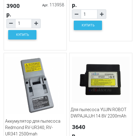
р.
3900
113958
Арт.
р.
КУПИТЬ
КУПИТЬ
Для пылесоса YUJIN ROBOT
DWPAJAJJH 14.8V 2200mAh
Аккумулятор для пылесоса
3640
Redmond RV-UR340, RV-
UR341 2500mah
р.