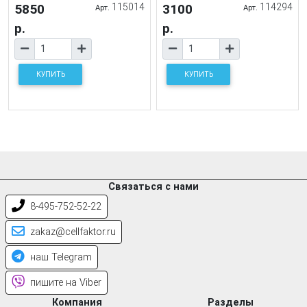
5850
115014
3100
114294
Арт.
Арт.
р.
р.
КУПИТЬ
КУПИТЬ
Связаться с нами
8-495-752-52-22
zakaz@cellfaktor.ru
наш Telegram
пишите на Viber
Компания
Разделы