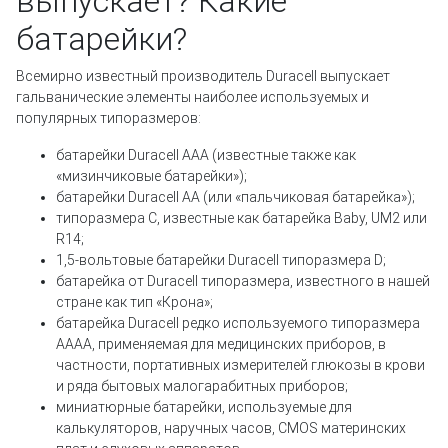
выпускает? Какие
батарейки?
Всемирно известный производитель Duracell выпускает
гальванические элементы наиболее используемых и
популярных типоразмеров:
батарейки Duracell AAA (известные также как
«мизинчиковые батарейки»);
батарейки Duracell AA (или «пальчиковая батарейка»);
типоразмера C, известные как батарейка Baby, UM2 или
R14;
1,5-вольтовые батарейки Duracell типоразмера D;
батарейка от Duracell типоразмера, известного в нашей
стране как тип «Крона»;
батарейка Duracell редко используемого типоразмера
AAAA, применяемая для медицинских приборов, в
частности, портативных измерителей глюкозы в крови
и ряда бытовых малогарабитных приборов;
миниатюрные батарейки, используемые для
калькуляторов, наручных часов, CMOS материнских