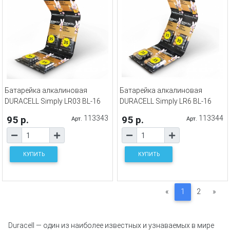
Батарейка алкалиновая
Батарейка алкалиновая
DURACELL Simply LR03 BL-16
DURACELL Simply LR6 BL-16
95 р.
113343
95 р.
113344
Арт.
Арт.
КУПИТЬ
КУПИТЬ
«
1
2
»
Duracell — один из наиболее известных и узнаваемых в мире