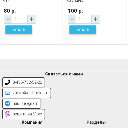
R14
R20 ZINC
80 р.
100 р.
КУПИТЬ
КУПИТЬ
Связаться с нами
8-495-752-52-22
zakaz@cellfaktor.ru
наш Telegram
пишите на Viber
Компания
Разделы